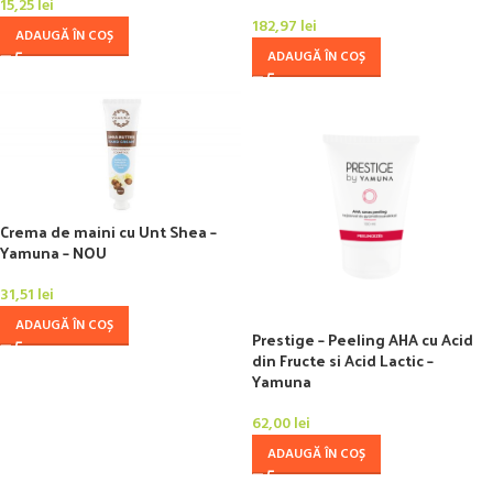
15,25
lei
182,97
lei
ADAUGĂ ÎN COȘ
ADAUGĂ ÎN COȘ
Crema de maini cu Unt Shea –
Yamuna – NOU
31,51
lei
ADAUGĂ ÎN COȘ
Prestige – Peeling AHA cu Acid
din Fructe si Acid Lactic –
Yamuna
62,00
lei
ADAUGĂ ÎN COȘ