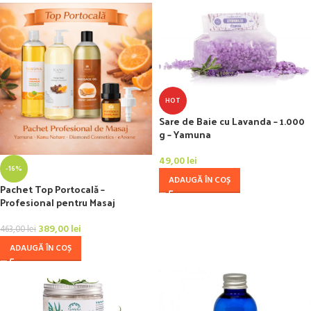
HOT
Sare de Baie cu Lavanda – 1.000
g – Yamuna
49,00
lei
-16%
ADAUGĂ ÎN COȘ
Pachet Top Portocală –
Profesional pentru Masaj
389,00
lei
463,00
lei
ADAUGĂ ÎN COȘ