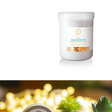
Uleiurile YAMUNA contin doar substante active si uleiuri
aromatice aflate exclusiv in natura
Vezi mai multe
Creme
MASAJ
Tratamente
CORPORALE
Ingredientele dezvolta elasticitatea pielii, totodata
regenereaza echilibrul acesteia.
VEZI TOATE