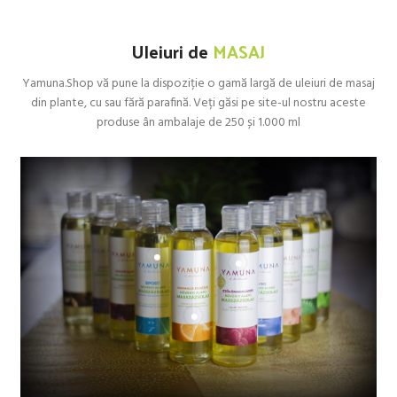
Transport
GRATUIT
la
Uleiuri de
MASAJ
comenzi de peste 449 LEI
Yamuna.Shop vă pune la dispoziție o gamă largă de uleiuri de masaj
din plante, cu sau fără parafină. Veți găsi pe site-ul nostru aceste
produse ân ambalaje de 250 și 1.000 ml