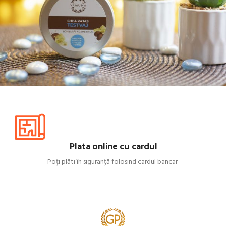
UNT DE CORP
Îngrijirea
PIELII
Plata online cu cardul
CUMPĂRĂ
Poți plăti în siguranță folosind cardul bancar