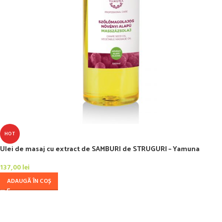
HOT
Ulei de masaj cu extract de SAMBURI de STRUGURI – Yamuna
137,00
lei
ADAUGĂ ÎN COȘ