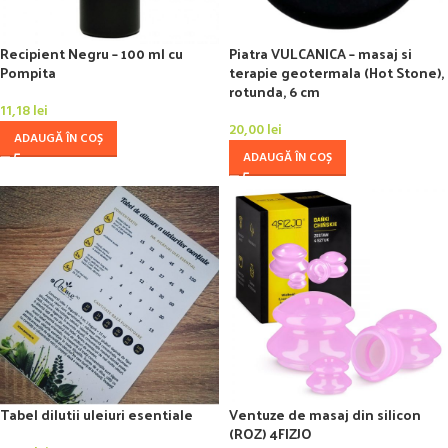
Recipient Negru – 100 ml cu
Piatra VULCANICA – masaj si
Pompita
terapie geotermala (Hot Stone),
rotunda, 6 cm
11,18
lei
20,00
lei
ADAUGĂ ÎN COȘ
ADAUGĂ ÎN COȘ
Ventuze de masaj din silicon
Tabel dilutii uleiuri esentiale
(ROZ) 4FIZJO