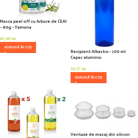
Masca peel off cu Arbore de CEAI
– 80g – Yamuna
81,00
lei
ADAUGĂ ÎN COȘ
Recipient Albastru – 100 ml
Capac aluminiu
10,17
lei
ADAUGĂ ÎN COȘ
Ventuze de masaj din silicon