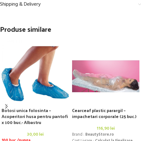
Shipping & Delivery
Produse similare
Botosi unica folosinta –
Cearceaf plastic parargil –
Acoperitori husa pentru pantofi
impachetari corporale (25 buc.)
x 100 buc.- Albastru
116,90
lei
30,00
lei
Brand :
BeautyStore.ro
100 buc./punga