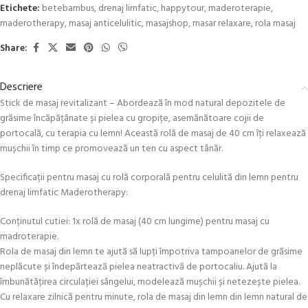
Etichete:
betebambus
,
drenaj limfatic
,
happytour
,
maderoterapie
,
maderotherapy
,
masaj anticelulitic
,
masajshop
,
masar relaxare
,
rola masaj
Share:
Descriere
Stick de masaj revitalizant – Abordează în mod natural depozitele de
grăsime încăpățânate și pielea cu gropițe, asemănătoare cojii de
portocală, cu terapia cu lemn! Această rolă de masaj de 40 cm îți relaxează
mușchii în timp ce promovează un ten cu aspect tânăr.
Specificații pentru masaj cu rolă corporală pentru celulită din lemn pentru
drenaj limfatic Maderotherapy:
Conținutul cutiei: 1x rolă de masaj (40 cm lungime) pentru masaj cu
madroterapie.
Rola de masaj din lemn te ajută să lupți împotriva tampoanelor de grăsime
neplăcute și îndepărtează pielea neatractivă de portocaliu. Ajută la
îmbunătățirea circulației sângelui, modelează mușchii și netezește pielea.
Cu relaxare zilnică pentru minute, rola de masaj din lemn din lemn natural de