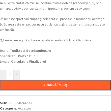
☯️ nu este tratat chimic, nu conține formaldehidă (cancerigen) și, prin
urmare, potrivit pentru uz intern (precum și pentru uz extern)
🔎 nu este spart sau crăpat și selectat cu precizie în momentul achiziției
(crăparea este un proces natural, dar cu grijă și tratament special poate fi
amânată)
📦 ambalare sigură și livrare rapidă și ramburs în toată România
Brand:
Tuuli.ro
&
BeteBambus.ro
Specificatii:
Pret/ 1 buc. !
Livrare:
Calculat la Finalizare!
-
+
ADAUGĂ ÎN COȘ
SKU:
3830058241288
Categorie:
Accesorii