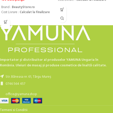
Cost Livrare :
Calculat la Finalizare
Brand :
BeautyStore.ro
Cost Livrare :
Calculat la Finalizare
ATENTIE!!!
A nu se lasa la indemana copiilor!
A se folosi, doar peste incaltaminte!
A nu se acoperii fata si caile
respiratorii!!!
Importator și distribuitor al produselor YAMUNA Ungaria în
România. Uleiuri de masaj și produse cosmetice de înaltă calitate.
Str. Băneasa nr. 61, Târgu Mureș
0746 564 457
office@yamuna.shop
Termeni si Conditii