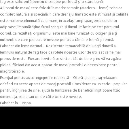
fag este suficientă pentru o terapie perfectă și o stare bună.
Ajutorul de masaj este folosit în madroterapie (Madero – lemn) tehnica
complet naturală și specială în care drenajul limfatic este stimulat și celulita
este mai bine eliminată ca urmare, în același timp spargerea celulelor
adipoase, îmbunătățind fluxul sanguin și fluxul limfatic pe tot parcursul
corpul. Ca rezultat, organismul este mai bine furnizat cu oxigen și alți
nutrienți de care pielea are nevoie pentru a rămâne fermă și fermă.
Fabricat din lemn natural – Rezistența remarcabilă de lungă durată a
lemnului natural de fag face ca rolele noastre ușor de utilizat să fie mai
presus de restul. Fiecare lovitură se simte atât de bine și nu vă va zgâria
pielea, făcând din acest aparat de masaj portabil o necesitate pentru
madroterapie.
Esențial pentru auto-ingrijire fin realizată – Oferă-ți un masaj relaxant
oricând cu acest aparat de masaj portabil. Considerat ca un cadou popular
pentru îngrijirea de sine, ajută la furnizarea de beneficii liniștitoare fizic
dimineața, seara sau ori de câte ori este nevoie.
Fabricat în Europa.