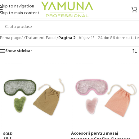
Skip to navigation
Skip to main content
Prima pagină
/
Tratament Facial
/
Pagina 2
Afișez 13 - 24 din 86 de rezultate
Show sidebar
Accesorii pentru masaj
SOLD
terapeutic GuaSha Kit masca
OUT