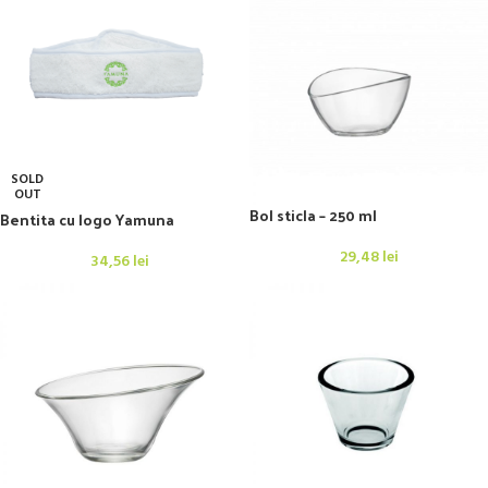
SOLD
OUT
Bol sticla – 250 ml
Bentita cu logo Yamuna
29,48
lei
34,56
lei