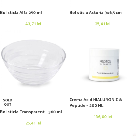
Bol sticla Alfa 250 ml
Bol sticla Astoria 9×6,5 cm
43,71
lei
25,41
lei
Crema Acid HIALURONIC &
SOLD
Peptide – 200 ML
OUT
Bol sticla Transparent – 360 ml
136,00
lei
25,41
lei