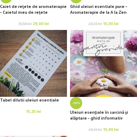
Caiet de rețete de aromaterapie
Ghid uleiuri esentiale pure –
– Caietul meu de rețete
Aromaterapie de la A la Zen
29,00
lei
15,00
lei
35,58
lei
20,33
lei
Tabel dilutii uleiuri esentiale
-26%
15,25
lei
Uleiuri esențiale în sarcină și
alăptare – ghid informativ
15,00
lei
20,33
lei