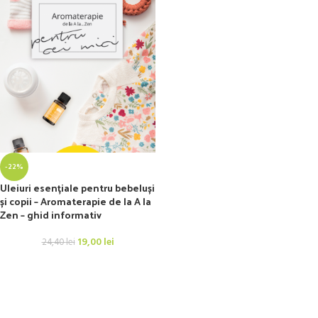
-22%
Uleiuri esențiale pentru bebeluși
și copii – Aromaterapie de la A la
Zen – ghid informativ
19,00
lei
24,40
lei