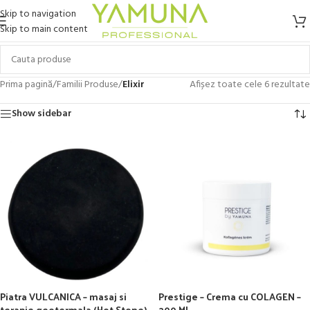
Skip to navigation
Skip to main content
Prima pagină
/
Familii Produse
/
Elixir
Afișez toate cele 6 rezultate
Show sidebar
Piatra VULCANICA – masaj si
Prestige – Crema cu COLAGEN –
terapie geotermala (Hot Stone),
200 ML