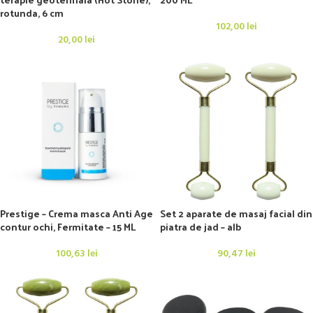
rotunda, 6 cm
102,00
lei
20,00
lei
Prestige – Crema masca Anti Age
Set 2 aparate de masaj facial din
contur ochi, Fermitate – 15 ML
piatra de jad – alb
100,63
lei
90,47
lei