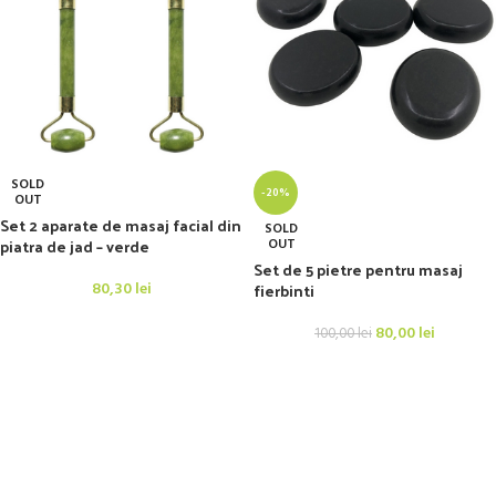
SOLD
-20%
OUT
Set 2 aparate de masaj facial din
SOLD
piatra de jad – verde
OUT
Set de 5 pietre pentru masaj
80,30
lei
fierbinti
80,00
lei
100,00
lei