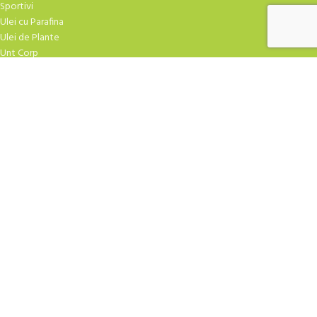
Sportivi
Ulei cu Parafina
Ulei de Plante
Unt Corp
TRATAMENTE FACIALE
Atirid
Crema Masaj
Creme Hidratare
Creme Speciale
Curatare
Exfoliere
Fiole
Gel-uri
Masti Crema
Masti Praf
Ser-uri
| Design
YAMUNA.SHOP
2009-2026 CREAT DE
ROBBOT
. Agentia TA de marketing