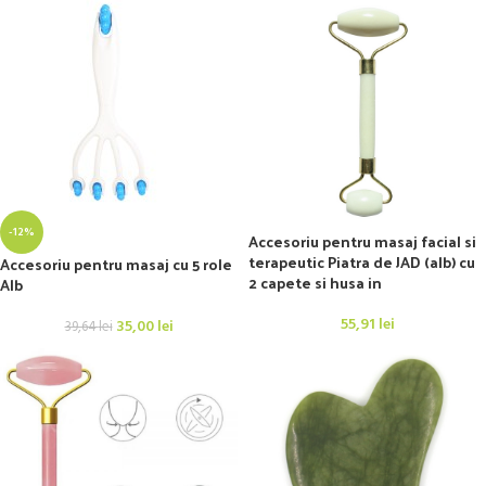
-12%
Accesoriu pentru masaj facial si
terapeutic Piatra de JAD (alb) cu
Accesoriu pentru masaj cu 5 role
2 capete si husa in
Alb
55,91
lei
35,00
lei
39,64
lei