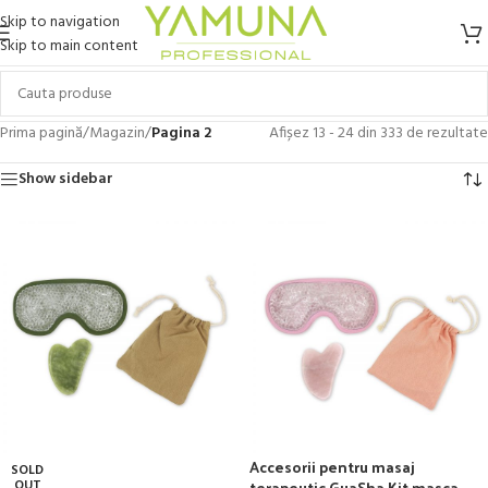
Skip to navigation
Skip to main content
Prima pagină
/
Magazin
/
Pagina 2
Afișez 13 - 24 din 333 de rezultate
Show sidebar
Accesorii pentru masaj
SOLD
terapeutic GuaSha Kit masca
OUT