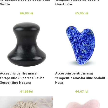
Verde
Quartz Roz
46,00
lei
65,06
lei
Accesoriu pentru masaj
Accesoriu pentru masaj
terapeutic Ciuperca GuaSha
terapeutic GuaSha Blue Sodalit +
Serpentine Neagra
Husa
41,68
lei
66,07
lei