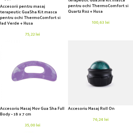
pentru ochi ThermoComfort si
Accesorii pentru masaj
Quartz Roz + Husa
terapeutic GuaSha Kit masca
pentru ochi ThermoComfort si
Jad Verde + Husa
100,63
lei
75,22
lei
Accesoriu Masaj Mov Gua Sha Full
Accesoriu Masaj Roll On
Body – 18 x 7 cm
76,24
lei
35,00
lei