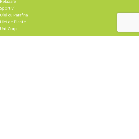
Relaxare
Sportivi
Ulei cu Parafina
Ulei de Plante
Unt Corp
TRATAMENTE FACIALE
Atirid
Crema Masaj
Creme Hidratare
Creme Speciale
Curatare
Exfoliere
Fiole
Gel-uri
Masti Crema
Masti Praf
Ser-uri
| Design
YAMUNA.SHOP
2009-2026 CREAT DE
ROBBOT
. Agentia TA de marketing