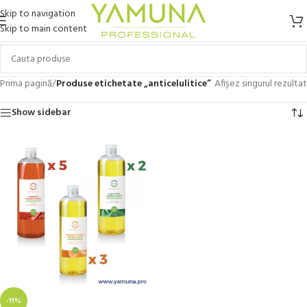
Skip to navigation
Skip to main content
Prima pagină
/
Produse etichetate „anticelulitice”
Afișez singurul rezultat
Show sidebar
-11%