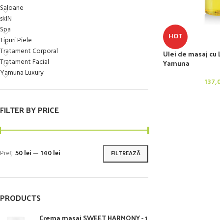
Saloane
skIN
Spa
HOT
Tipuri Piele
Tratament Corporal
Ulei de masaj cu
Tratament Facial
Yamuna
Yamuna Luxury
137,
FILTER BY PRICE
Preț:
50 lei
—
140 lei
FILTREAZĂ
PRODUCTS
Crema masaj SWEET HARMONY - 1