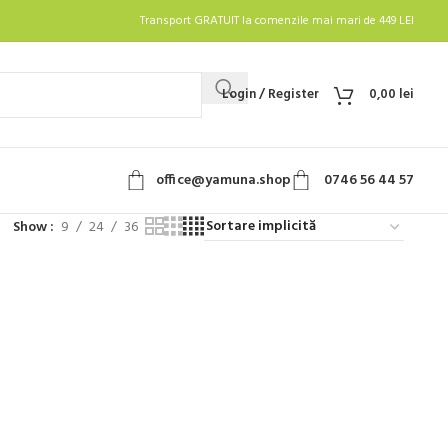
Transport GRATUIT la comenzile mai mari de 449 LEI
Login / Register
0,00
lei
office@yamuna.shop
0746 56 44 57
Show
9
24
36