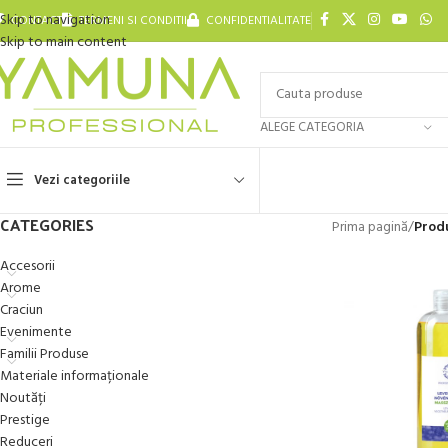
Skip to navigation
CONTACT
TERMENI SI CONDITII
CONFIDENTIALITATE
Skip to main content
ALEGE CATEGORIA
Vezi categoriile
CATEGORIES
Prima pagină
/
Prod
Accesorii
Arome
Craciun
Evenimente
Familii Produse
Materiale informaționale
Noutăți
Prestige
Reduceri