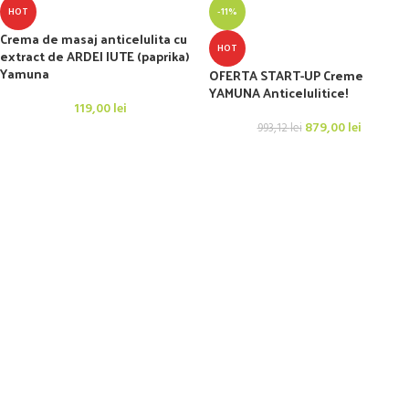
HOT
-11%
Crema de masaj anticelulita cu
HOT
extract de ARDEI IUTE (paprika)
Yamuna
OFERTA START-UP Creme
YAMUNA Anticelulitice!
119,00
lei
879,00
lei
993,12
lei