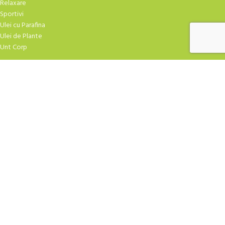
Relaxare
Sportivi
Ulei cu Parafina
Ulei de Plante
Unt Corp
TRATAMENTE FACIALE
Atirid
Crema Masaj
Creme Hidratare
Creme Speciale
Curatare
Exfoliere
Fiole
Gel-uri
Masti Crema
Masti Praf
Ser-uri
| Design
YAMUNA.SHOP
2009-2026 CREAT DE
ROBBOT
. Agentia TA de marketing