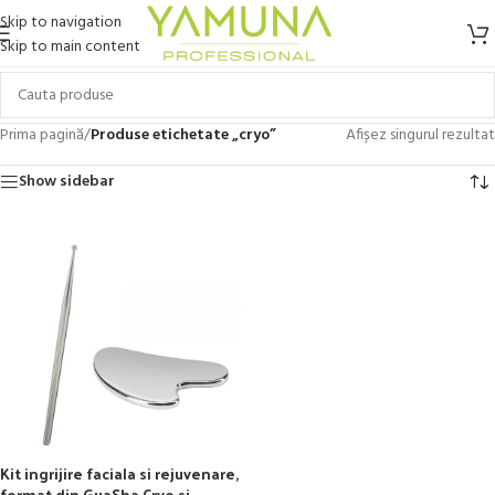
Skip to navigation
Skip to main content
Prima pagină
/
Produse etichetate „cryo”
Afișez singurul rezultat
Show sidebar
Kit ingrijire faciala si rejuvenare,
format din GuaSha Cryo si