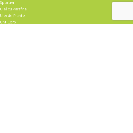
Sportivi
Ulei cu Parafina
Ulei de Plante
Unt Corp
TRATAMENTE FACIALE
Atirid
Crema Masaj
Creme Hidratare
Creme Speciale
Curatare
Exfoliere
Fiole
Gel-uri
Masti Crema
Masti Praf
Ser-uri
| Design
YAMUNA.SHOP
2009-2026 CREAT DE
ROBBOT
. Agentia TA de marketing