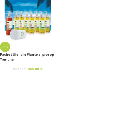
-11%
Pachet Ulei din Plante si prosop
Yamuna
905,00
lei
1.021,58
lei