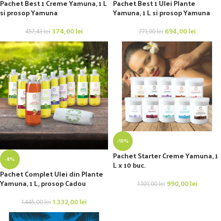
Pachet Best 1 Creme Yamuna, 1 L
Pachet Best 1 Ulei Plante
si prosop Yamuna
Yamuna, 1 L si prosop Yamuna
374,00
lei
694,00
lei
457,43
lei
771,00
lei
-10%
Pachet Starter Creme Yamuna, 1
-8%
L x 10 buc.
Pachet Complet Ulei din Plante
Yamuna, 1 L, prosop Cadou
990,00
lei
1.101,00
lei
1.332,00
lei
1.445,00
lei