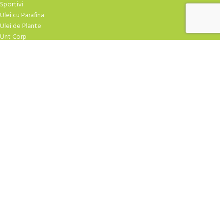
Sportivi
Ulei cu Parafina
Ulei de Plante
Unt Corp
TRATAMENTE FACIALE
Atirid
Crema Masaj
Creme Hidratare
Creme Speciale
Curatare
Exfoliere
Fiole
Gel-uri
Masti Crema
Masti Praf
Ser-uri
| Design
YAMUNA.SHOP
2009-2026 CREAT DE
ROBBOT
. Agentia TA de marketing