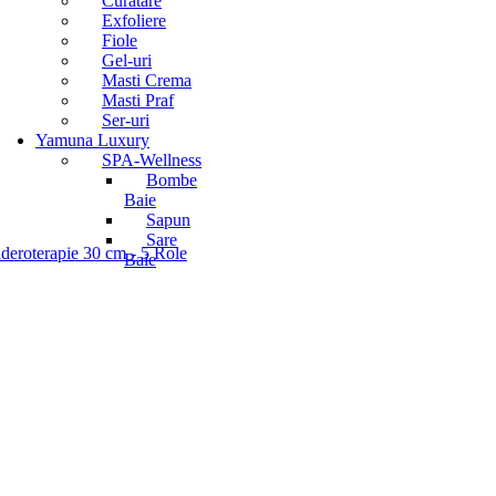
Curatare
Exfoliere
Fiole
Gel-uri
Masti Crema
Masti Praf
Ser-uri
Yamuna Luxury
SPA-Wellness
Bombe
Baie
Sapun
Sare
deroterapie 30 cm - 5 Role
Baie