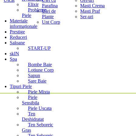
Uscat
Ulei cu
Gel-uri
Elixir
Parafina
Masti Crema
Probleme
Ulei de
Masti Praf
Piele
Plante
Ser-uri
Materiale
Unt Corp
informaționale
Prestige
Reduceri
Saloane
START-UP
skIN
Spa
Bombe Baie
Lotiune Corp
Sapun
Sare Baie
Tipuri Piele
Piele Mixta
Piele
Sensibila
Piele Uscata
Ten
Deshidratat
Ten Seboreic
Gras
Ten Seboreic