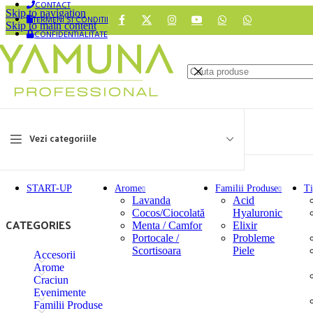
CONTACT
Skip to navigation
TERMENI SI CONDITII
Skip to main content
CONFIDENTIALITATE
Vezi categoriile
START-UP
Arome
Familii Produse
Ti
Lavanda
Acid
Cocos/Ciocolată
Hyaluronic
CATEGORIES
Menta / Camfor
Elixir
Portocale /
Probleme
Scortisoara
Piele
Accesorii
Arome
Craciun
Evenimente
Familii Produse