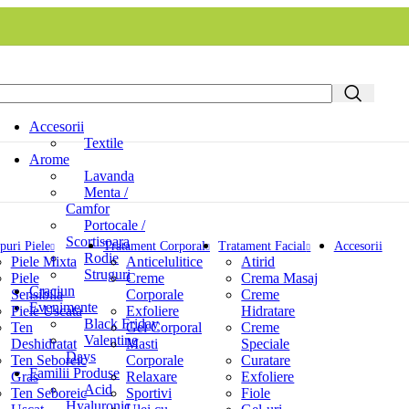
Accesorii
Textile
Arome
Lavanda
Menta /
Camfor
Portocale /
Scortisoara
puri Piele
Tratament Corporal
Tratament Facial
Accesorii
Rodie
Piele Mixta
Anticelulitice
Atirid
Struguri
Piele
Creme
Crema Masaj
Craciun
Sensibila
Corporale
Creme
Evenimente
Piele Uscata
Exfoliere
Hidratare
Black Friday
Ten
Gel Corporal
Creme
Valentine
Deshidratat
Masti
Speciale
Days
Ten Seboreic
Corporale
Curatare
Familii Produse
Gras
Relaxare
Exfoliere
Acid
Ten Seboreic
Sportivi
Fiole
Hyaluronic