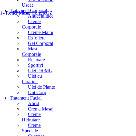
Uscat
Tratament Corporal
ului - Roller Masaj Corp ROZ
Anticelulitice
Creme
Corporale
Creme Maini
Exfoliere
Gel Corporal
Masti
Corporale
Relaxare
Sportivi
Ulei 250ML
Ulei cu
Parafina
Ulei de Plante
Unt Corp
Tratament Facial
Atirid
Crema Masaj
Creme
Hidratare
Creme
Speciale