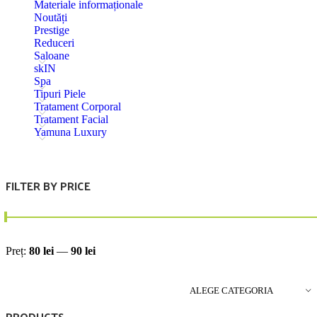
Materiale informaționale
Noutăți
Prestige
Reduceri
Saloane
skIN
Spa
Tipuri Piele
Tratament Corporal
Tratament Facial
Yamuna Luxury
FILTER BY PRICE
Preț:
80 lei
—
90 lei
Preț
Preț
minim
maxim
ALEGE CATEGORIA
PRODUCTS