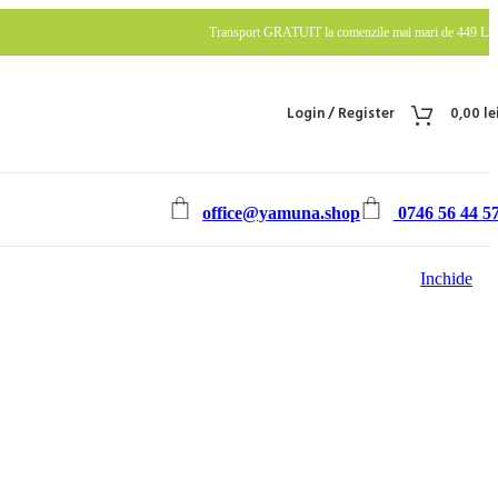
Transport GRATUIT la comenzile mai mari de 449 LE
Login / Register
0,00
le
office@yamuna.shop
0746 56 44 5
Inchide