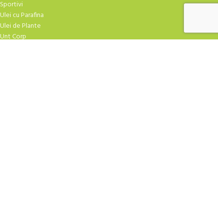
Sportivi
Ulei cu Parafina
Ulei de Plante
Unt Corp
TRATAMENTE FACIALE
Atirid
Crema Masaj
Creme Hidratare
Creme Speciale
Curatare
Exfoliere
Fiole
Gel-uri
Masti Crema
Masti Praf
Ser-uri
| Design
YAMUNA.SHOP
2009-2026 CREAT DE
ROBBOT
. Agentia TA de marketing