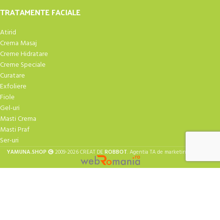
TRATAMENTE FACIALE
Atirid
Crema Masaj
Creme Hidratare
Creme Speciale
Curatare
Exfoliere
Fiole
Gel-uri
Masti Crema
Masti Praf
Ser-uri
| Design
YAMUNA.SHOP
2009-2026 CREAT DE
ROBBOT
. Agentia TA de marketing
Folosim cookie-uri pentru a vă îmbunătăți experiența pe site-ul
Retragere din contract
nostru. Prin navigarea pe acest site, sunteți de acord cu utilizarea