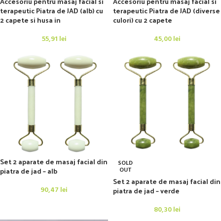
Accesoriu pentru masaj facial si
Accesoriu pentru masaj facial si
terapeutic Piatra de JAD (alb) cu
terapeutic Piatra de JAD (diverse
2 capete si husa in
culori) cu 2 capete
55,91
lei
45,00
lei
Set 2 aparate de masaj facial din
SOLD
piatra de jad – alb
OUT
Set 2 aparate de masaj facial din
90,47
lei
piatra de jad – verde
80,30
lei