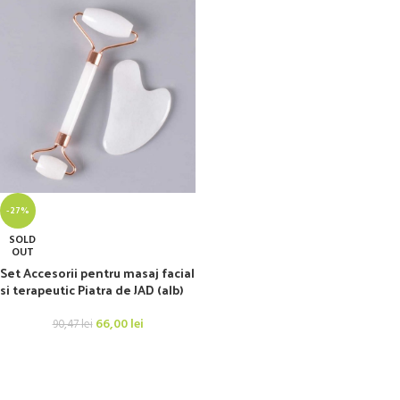
-27%
SOLD
OUT
Set Accesorii pentru masaj facial
si terapeutic Piatra de JAD (alb)
66,00
lei
90,47
lei