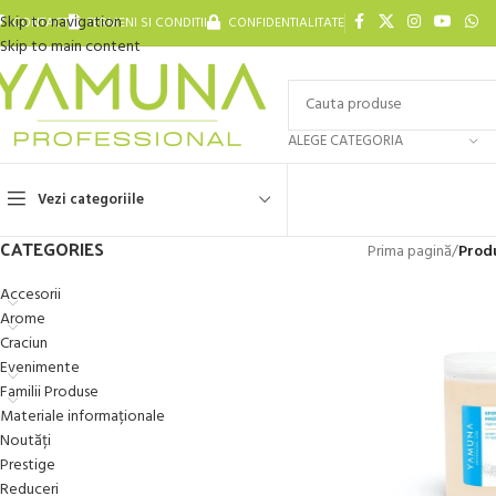
Skip to navigation
CONTACT
TERMENI SI CONDITII
CONFIDENTIALITATE
Skip to main content
ALEGE CATEGORIA
Vezi categoriile
CATEGORIES
Prima pagină
/
Prod
Accesorii
Arome
Craciun
Evenimente
Familii Produse
Materiale informaționale
Noutăți
Prestige
Reduceri