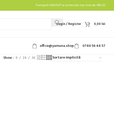
Transport GRATUIT la comenzile mai mari de 449 LEI
Login / Register
0,00
lei
office@yamuna.shop
0746 56 44 57
Show
9
24
36