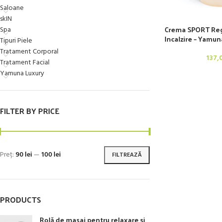
Saloane
skIN
Crema SPORT Reg
Spa
Incalzire – Yamun
Tipuri Piele
Tratament Corporal
137,
Tratament Facial
Yamuna Luxury
FILTER BY PRICE
Preț:
90 lei
—
100 lei
FILTREAZĂ
PRODUCTS
Rolă de masaj pentru relaxare și