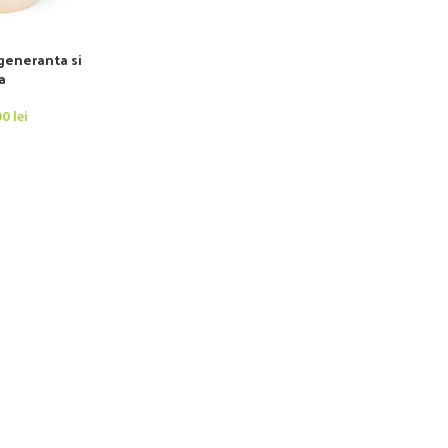
eneranta si
a
00
lei