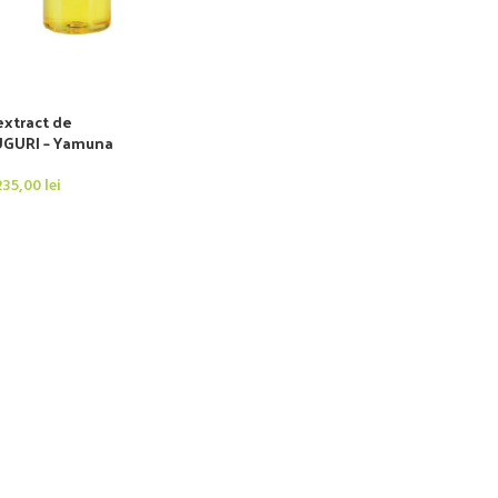
extract de
UGURI – Yamuna
235,00
lei