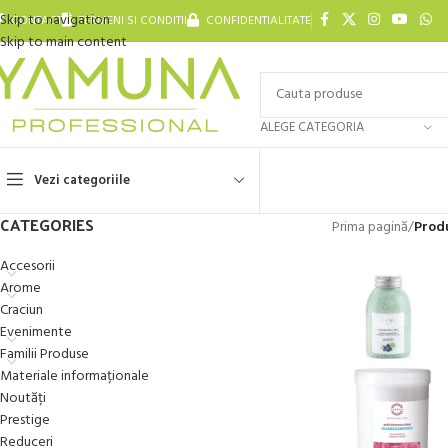
Skip to navigation
CONTACT
TERMENI SI CONDITII
CONFIDENTIALITATE
Skip to main content
ALEGE CATEGORIA
Vezi categoriile
CATEGORIES
Prima pagină
/
Produ
Accesorii
Arome
Craciun
Evenimente
Familii Produse
Materiale informaționale
Noutăți
Prestige
Reduceri