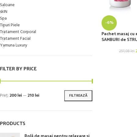
Saloane
skIN
Spa
-6%
Tipuri Piele
Tratament Corporal
Pachet masaj cu 
Tratament Facial
SAMBURI de STR
Yamuna Luxury
251,08
lei
FILTER BY PRICE
Preț:
200 lei
—
210 lei
FILTREAZĂ
PRODUCTS
Rolă de masaj pentru relaxare și