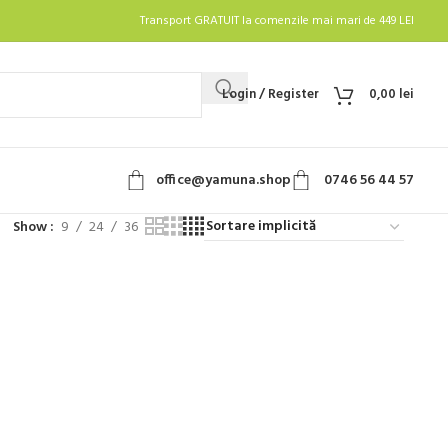
Transport GRATUIT la comenzile mai mari de 449 LEI
Login / Register
0,00
lei
office@yamuna.shop
0746 56 44 57
Show
9
24
36