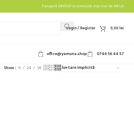
Transport GRATUIT la comenzile mai mari de 449 LEI
Login / Register
0,00
lei
office@yamuna.shop
0746 56 44 57
Show
9
24
36