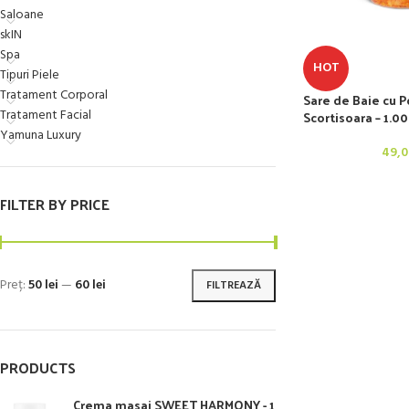
Saloane
skIN
Spa
HOT
Tipuri Piele
Tratament Corporal
Sare de Baie cu P
Tratament Facial
Scortisoara – 1.0
Yamuna Luxury
49,
FILTER BY PRICE
Preț:
50 lei
—
60 lei
FILTREAZĂ
PRODUCTS
Crema masaj SWEET HARMONY - 1