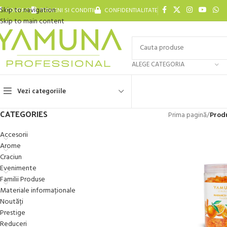
Skip to navigation
CONTACT
TERMENI SI CONDITII
CONFIDENTIALITATE
Skip to main content
ALEGE CATEGORIA
Vezi categoriile
CATEGORIES
Prima pagină
/
Produ
Accesorii
Arome
Craciun
Evenimente
Familii Produse
Materiale informaționale
Noutăți
Prestige
Reduceri