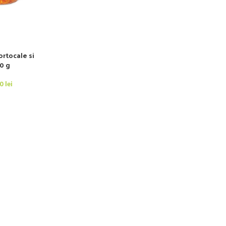
ortocale si
00 g
00
lei