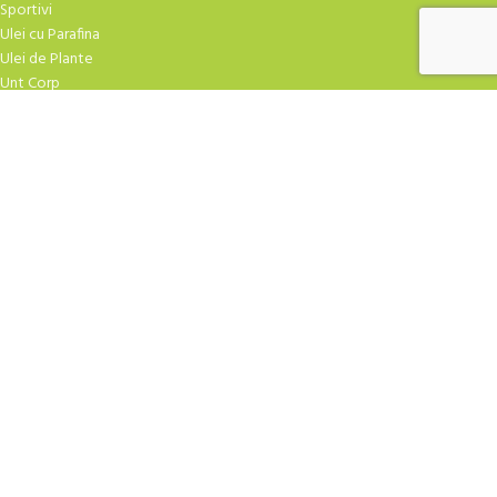
Sportivi
Ulei cu Parafina
Ulei de Plante
Unt Corp
TRATAMENTE FACIALE
Atirid
Crema Masaj
Creme Hidratare
Creme Speciale
Curatare
Exfoliere
Fiole
Gel-uri
Masti Crema
Masti Praf
Ser-uri
| Design
YAMUNA.SHOP
2009-2026 CREAT DE
ROBBOT
. Agentia TA de marketing