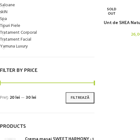
Saloane
SOLD
skIN
OUT
Spa
Unt de SHEA Natu
Tipuri Piele
Tratament Corporal
26,
Tratament Facial
Yamuna Luxury
FILTER BY PRICE
Preț:
20 lei
—
30 lei
FILTREAZĂ
PRODUCTS
Crema masaj SWEET HARMONY - 1