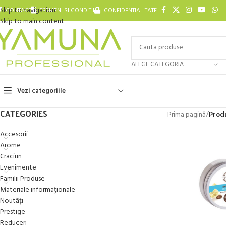
Skip to navigation
CONTACT
TERMENI SI CONDITII
CONFIDENTIALITATE
Skip to main content
ALEGE CATEGORIA
Vezi categoriile
CATEGORIES
Prima pagină
/
Prod
Accesorii
Arome
Craciun
Evenimente
Familii Produse
Materiale informaționale
Noutăți
Prestige
Reduceri