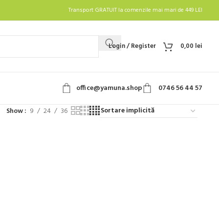
Transport GRATUIT la comenzile mai mari de 449 LEI
Login / Register
0,00
lei
office@yamuna.shop
0746 56 44 57
Show
9
24
36