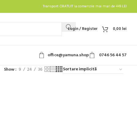
Transport GRATUIT la comenzile mai mari de 449 LEI
Login / Register
0,00
lei
office@yamuna.shop
0746 56 44 57
Show
9
24
36