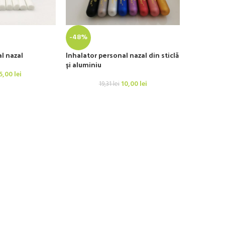
-48%
l nazal
Inhalator personal nazal din sticlă
și aluminiu
5,00
lei
10,00
lei
19,31
lei