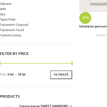
Saloane
skIN
Spa
-51%
Tipuri Piele
Tratament Corporal
Inhalator persona
Tratament Facial
Yamuna Luxury
10,17
lei
FILTER BY PRICE
Preț:
0 lei
—
10 lei
FILTREAZĂ
PRODUCTS
Crema masaj SWEET HARMONY - 1