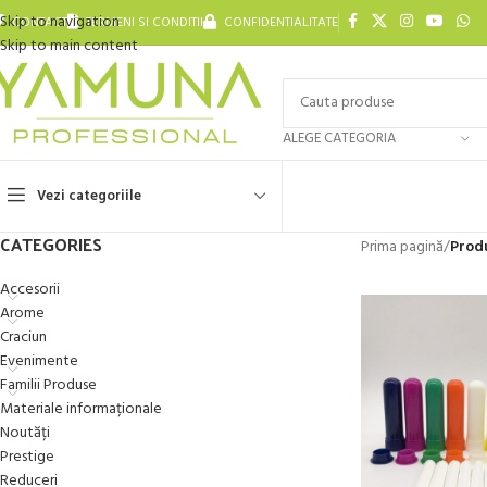
Skip to navigation
CONTACT
TERMENI SI CONDITII
CONFIDENTIALITATE
Skip to main content
ALEGE CATEGORIA
Vezi categoriile
CATEGORIES
Prima pagină
/
Produ
Accesorii
Arome
Craciun
Evenimente
Familii Produse
Materiale informaționale
Noutăți
Prestige
Reduceri