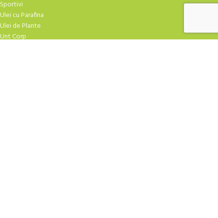
Sportivi
Ulei cu Parafina
Ulei de Plante
Unt Corp
TRATAMENTE FACIALE
Atirid
Crema Masaj
Creme Hidratare
Creme Speciale
Curatare
Exfoliere
Fiole
Gel-uri
Masti Crema
Masti Praf
Ser-uri
| Design
YAMUNA.SHOP
2009-2026 CREAT DE
ROBBOT
. Agentia TA de marketing