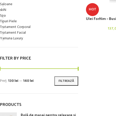
Saloane
HOT
skIN
Spa
Ulei ForHim – Bu
Tipuri Piele
Tratament Corporal
137,
Tratament Facial
Yamuna Luxury
FILTER BY PRICE
Preț:
130 lei
—
140 lei
FILTREAZĂ
PRODUCTS
Rolă de masaj pentru relaxare și