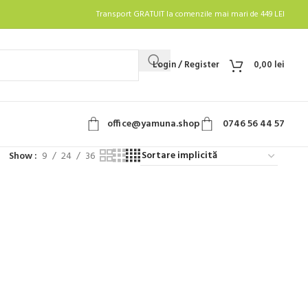
Transport GRATUIT la comenzile mai mari de 449 LEI
Login / Register
0,00
lei
office@yamuna.shop
0746 56 44 57
Show
9
24
36