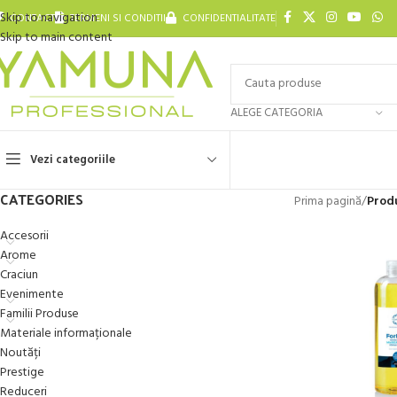
Skip to navigation
CONTACT
TERMENI SI CONDITII
CONFIDENTIALITATE
Skip to main content
ALEGE CATEGORIA
Vezi categoriile
CATEGORIES
Prima pagină
/
Produ
Accesorii
Arome
Craciun
Evenimente
Familii Produse
Materiale informaționale
Noutăți
Prestige
Reduceri