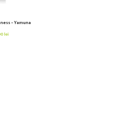
siness – Yamuna
00
lei