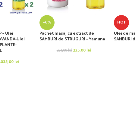
-6%
HOT
 – Ulei
Pachet masaj cu extract de
Ulei de ma
AVANDA-Ulei
SAMBURI de STRUGURI – Yamuna
SAMBURI 
 PLANTE-
ML
235,00
lei
251,08
lei
.035,00
lei