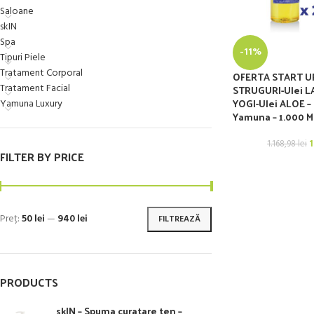
Saloane
skIN
Spa
-11%
Tipuri Piele
Tratament Corporal
OFERTA START UP
Tratament Facial
STRUGURI-Ulei L
YOGI-Ulei ALOE –
Yamuna Luxury
Yamuna – 1.000 
1
1.168,98
lei
FILTER BY PRICE
Preț:
50 lei
—
940 lei
FILTREAZĂ
PRODUCTS
skIN – Spuma curatare ten –