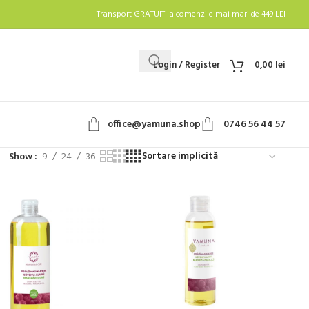
Transport GRATUIT la comenzile mai mari de 449 LEI
Login / Register
0,00
lei
office@yamuna.shop
0746 56 44 57
Show
9
24
36