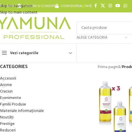
Skip to navigation
CONTACT
TERMENI SI CONDITII
CONFIDENTIALITATE
Skip to main content
ALEGE CATEGORIA
Vezi categoriile
CATEGORIES
Prima pagină
/
Produ
Accesorii
Arome
Craciun
Evenimente
Familii Produse
Materiale informaționale
Noutăți
Prestige
Reduceri