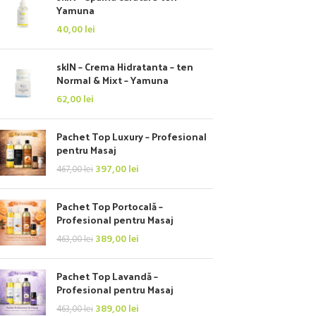
Yamuna
40,00
lei
skIN – Crema Hidratanta – ten
Normal & Mixt – Yamuna
62,00
lei
Pachet Top Luxury – Profesional
pentru Masaj
397,00
lei
467,00
lei
Pachet Top Portocală –
Profesional pentru Masaj
389,00
lei
463,00
lei
Pachet Top Lavandă –
Profesional pentru Masaj
389,00
lei
463,00
lei