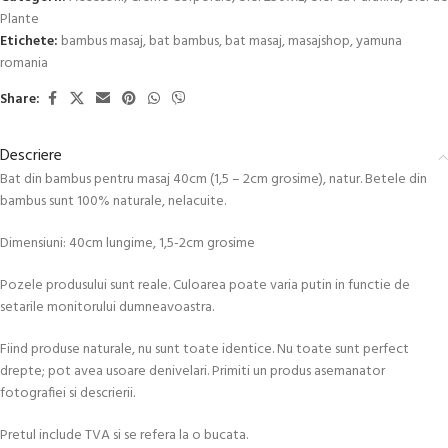
Plante
Etichete:
bambus masaj
,
bat bambus
,
bat masaj
,
masajshop
,
yamuna
romania
Share:
Descriere
Bat din bambus pentru masaj 40cm (1,5 – 2cm grosime), natur. Betele din
bambus sunt 100% naturale, nelacuite.
Dimensiuni: 40cm lungime, 1,5-2cm grosime
Pozele produsului sunt reale. Culoarea poate varia putin in functie de
setarile monitorului dumneavoastra.
Fiind produse naturale, nu sunt toate identice. Nu toate sunt perfect
drepte; pot avea usoare denivelari. Primiti un produs asemanator
fotografiei si descrierii.
Pretul include TVA si se refera la o bucata.