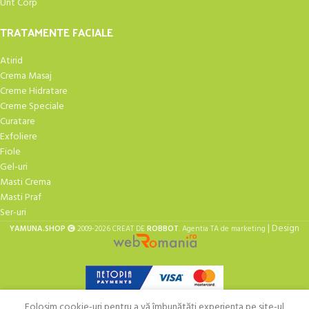
Unt Corp
TRATAMENTE FACIALE
Atirid
Crema Masaj
Creme Hidratare
Creme Speciale
Curatare
Exfoliere
Fiole
Gel-uri
Masti Crema
Masti Praf
Ser-uri
| Design
YAMUNA.SHOP
2009-2026 CREAT DE
ROBBOT
. Agentia TA de marketing
Folosim cookie-uri pentru a vă îmbunătăți experiența pe site-ul