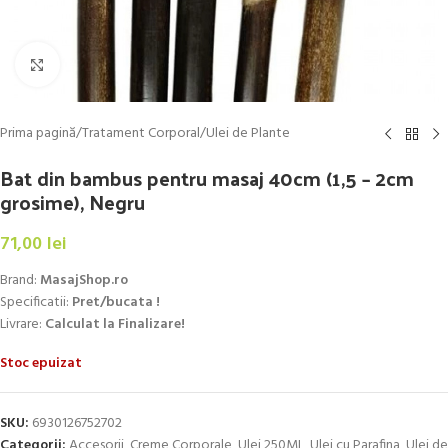
Click to enlarge
Prima pagină
/
Tratament Corporal
/
Ulei de Plante
Bat din bambus pentru masaj 40cm (1,5 – 2cm
grosime), Negru
71,00
lei
Brand:
MasajShop.ro
Specificatii:
Pret/bucata !
Livrare:
Calculat la Finalizare!
Stoc epuizat
SKU:
6930126752702
Categorii:
Accesorii
,
Creme Corporale
,
Ulei 250ML
,
Ulei cu Parafina
,
Ulei de