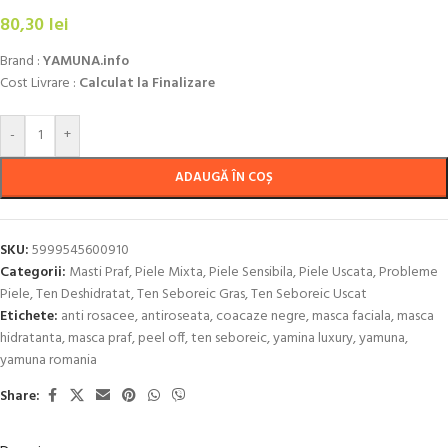
80,30
lei
Brand :
YAMUNA.info
Cost Livrare :
Calculat la Finalizare
-
+
ADAUGĂ ÎN COȘ
SKU:
5999545600910
Categorii:
Masti Praf
,
Piele Mixta
,
Piele Sensibila
,
Piele Uscata
,
Probleme
Piele
,
Ten Deshidratat
,
Ten Seboreic Gras
,
Ten Seboreic Uscat
Etichete:
anti rosacee
,
antiroseata
,
coacaze negre
,
masca faciala
,
masca
hidratanta
,
masca praf
,
peel off
,
ten seboreic
,
yamina luxury
,
yamuna
,
yamuna romania
Share: