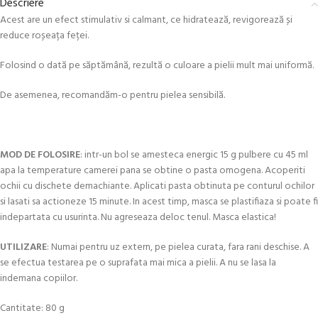
Descriere
Acest are un efect stimulativ si calmant, ce hidratează, revigorează și
reduce roșeața feței.
Folosind o dată pe săptămână, rezultă o culoare a pielii mult mai uniformă.
De asemenea, recomandăm-o pentru pielea sensibilă.
MOD DE FOLOSIRE
: intr-un bol se amesteca energic 15 g pulbere cu 45 ml
apa la temperature camerei pana se obtine o pasta omogena. Acoperiti
ochii cu dischete demachiante. Aplicati pasta obtinuta pe conturul ochilor
si lasati sa actioneze 15 minute. In acest timp, masca se plastifiaza si poate fi
indepartata cu usurinta. Nu agreseaza deloc tenul. Masca elastica!
UTILIZARE
: Numai pentru uz extern, pe pielea curata, fara rani deschise. A
se efectua testarea pe o suprafata mai mica a pielii. A nu se lasa la
indemana copiilor.
Cantitate: 80 g