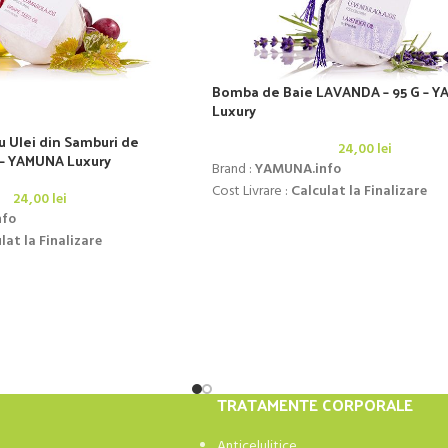
Bomba de Baie LAVANDA – 95 G – 
Luxury
 Ulei din Samburi de
24,00
lei
 – YAMUNA Luxury
Brand :
YAMUNA.info
Cost Livrare :
Calculat la Finalizare
24,00
lei
nfo
lat la Finalizare
TRATAMENTE CORPORALE
Anticelulitice