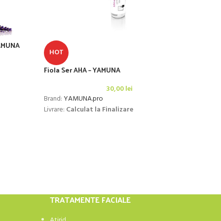
YAMUNA
HOT
HO
Fiola Ser AHA – YAMUNA
Gel A
Yam
30,00
lei
Brand:
YAMUNA.pro
Brand
Livrare:
Calculat la Finalizare
Cost L
TRATAMENTE FACIALE
Atirid