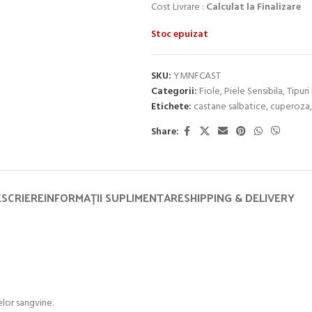
Cost Livrare :
Calculat la Finalizare
Stoc epuizat
SKU:
YMNFCAST
Categorii:
Fiole
,
Piele Sensibila
,
Tipuri
Etichete:
castane salbatice
,
cuperoza
,
Share:
SCRIERE
INFORMAȚII SUPLIMENTARE
SHIPPING & DELIVERY
elor sangvine.