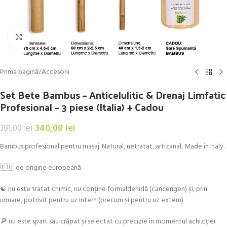
Click to enlarge
Prima pagină
/
Accesorii
Set Bete Bambus – Anticelulitic & Drenaj Limfatic
Profesional – 3 piese (Italia) + Cadou
340,00
lei
381,00
lei
Bambus profesional pentru masaj. Natural, netratat, artizanal, Made in Italy.
🇪🇺 de origine europeană
☯️ nu este tratat chimic, nu conține formaldehidă (cancerigen) și, prin
urmare, potrivit pentru uz intern (precum și pentru uz extern)
🔎 nu este spart sau crăpat și selectat cu precizie în momentul achiziției