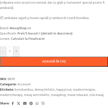
(crăparea este un proces natural, dar cu grijă și tratament special poate fi
amânată)
📦 ambalare sigură și livrare rapidă și ramburs în toată România
Brand:
MasajShop.ro
Specificatii:
Pret/3 bucati ! (detalii in descriere)
Livrare:
Calculat la Finalizare!
-
+
ADAUGĂ ÎN COȘ
SKU:
BB3P
Categorie:
Accesorii
Etichete:
betebambus
,
drenaj limfatic
,
happytour
,
maderoterapie
,
maderotherapy
,
masaj anticelulitic
,
masajshop
,
masar relaxare
,
rola masaj
Share: