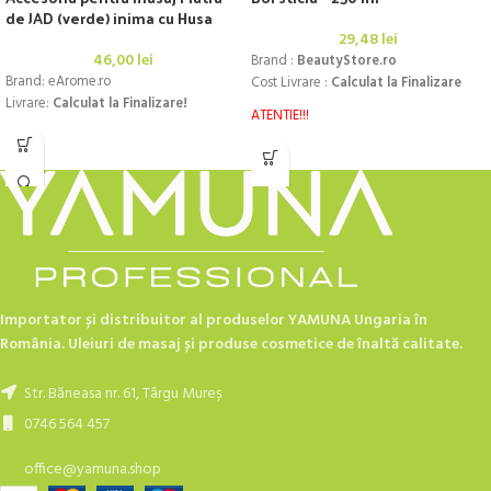
de JAD (verde) inima cu Husa
29,48
lei
46,00
lei
Brand :
BeautyStore.ro
Brand: eArome.ro
Cost Livrare :
Calculat la Finalizare
Livrare:
Calculat la Finalizare!
ATENTIE!!!
- a nu se lasa la indemana copiilor
- produs casant.
Importator și distribuitor al produselor YAMUNA Ungaria în
România. Uleiuri de masaj și produse cosmetice de înaltă calitate.
Str. Băneasa nr. 61, Târgu Mureș
0746 564 457
office@yamuna.shop