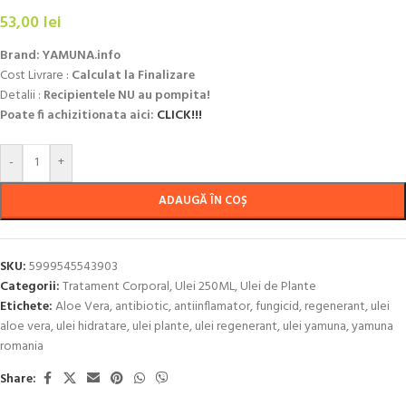
53,00
lei
Brand: YAMUNA.info
Cost Livrare :
Calculat la Finalizare
Detalii :
Recipientele NU au pompita!
Poate fi achizitionata aici:
CLICK!!!
-
+
ADAUGĂ ÎN COȘ
SKU:
5999545543903
Categorii:
Tratament Corporal
,
Ulei 250ML
,
Ulei de Plante
Etichete:
Aloe Vera
,
antibiotic
,
antiinflamator
,
fungicid
,
regenerant
,
ulei
aloe vera
,
ulei hidratare
,
ulei plante
,
ulei regenerant
,
ulei yamuna
,
yamuna
romania
Share: