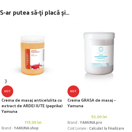
S-ar putea să-ți placă și…
HOT
HOT
Crema de masaj anticelulita cu
Crema GRASA de masaj –
extract de ARDEI IUTE (paprika)
Yamuna
Yamuna
93,00
lei
119,00
lei
Brand :
YAMUNA.pro
Brand :
YAMUNA.shop
Cost Livrare :
Calculat la Finalizare