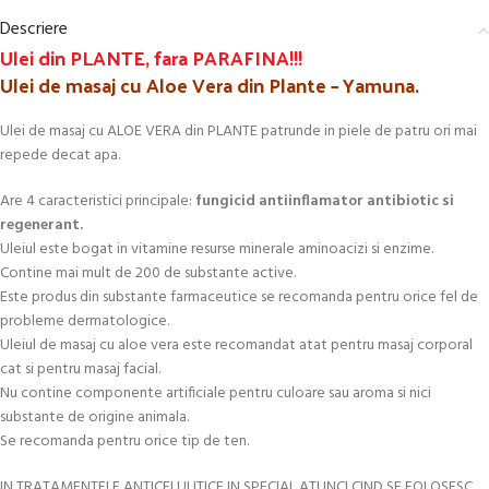
Descriere
Ulei din PLANTE, fara PARAFINA!!!
Ulei de masaj cu Aloe Vera din Plante – Yamuna.
Ulei de masaj cu ALOE VERA din PLANTE patrunde in piele de patru ori mai
repede decat apa.
Are 4 caracteristici principale:
fungicid antiinflamator antibiotic si
regenerant.
Uleiul este bogat in vitamine resurse minerale aminoacizi si enzime.
Contine mai mult de 200 de substante active.
Este produs din substante farmaceutice se recomanda pentru orice fel de
probleme dermatologice.
Uleiul de masaj cu aloe vera este recomandat atat pentru masaj corporal
cat si pentru masaj facial.
Nu contine componente artificiale pentru culoare sau aroma si nici
substante de origine animala.
Se recomanda pentru orice tip de ten.
IN TRATAMENTELE ANTICELULITICE IN SPECIAL ATUNCI CIND SE FOLOSESC