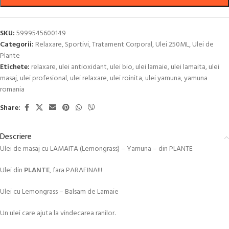
SKU:
5999545600149
Categorii:
Relaxare
,
Sportivi
,
Tratament Corporal
,
Ulei 250ML
,
Ulei de
Plante
Etichete:
relaxare
,
ulei antioxidant
,
ulei bio
,
ulei lamaie
,
ulei lamaita
,
ulei
masaj
,
ulei profesional
,
ulei relaxare
,
ulei roinita
,
ulei yamuna
,
yamuna
romania
Share:
Descriere
Ulei de masaj cu LAMAITA (Lemongrass) – Yamuna – din PLANTE
Ulei din
PLANTE
, fara PARAFINA!!!
Ulei cu Lemongrass – Balsam de Lamaie
Un ulei care ajuta la vindecarea ranilor.