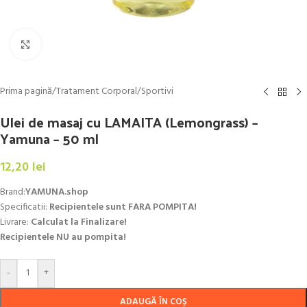
Click to enlarge
Prima pagină
/
Tratament Corporal
/
Sportivi
Ulei de masaj cu LAMAITA (Lemongrass) –
Yamuna – 50 ml
12,20
lei
Brand:
YAMUNA.shop
Specificatii:
Recipientele sunt FARA POMPITA!
Livrare:
Calculat la Finalizare!
Recipientele NU au pompita!
-
+
ADAUGĂ ÎN COȘ