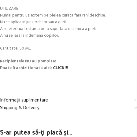
UTILIZARE:
Numai pentru uz extern pe pielea curata fara rani deschise.
Nu se aplica in jurul ochilor sau a gurii.
A se efectua testarea pe o suprafata mai mica a pielii.
A nu se lasa la indemana copiilor.
Cantitate: 50 ML
Recipientele NU au pompita!
Poate fi achizitionata aici:
CLICK!!!
Informații suplimentare
Shipping & Delivery
S-ar putea să-ți placă și…