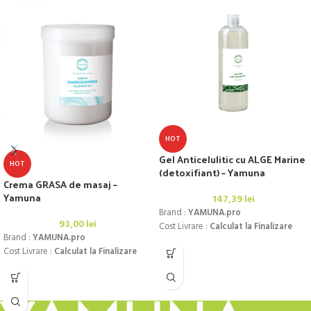
Ulei/Gel YAMUNA - 1.000 ml și 250 ml
Ulei DIAMOND - 1.000 ml
Ulei KANU - 1.000 ml
(
va rugam sa decupati Dvs. cu un
cuter, pentru dimensiunea de 250 ml si
500 ml, ele vin de la producator la
dimensiunea de 1.000 ml)
HOT
Gel Anticelulitic cu ALGE Marine
HOT
(detoxifiant) – Yamuna
Crema GRASA de masaj –
Yamuna
147,39
lei
Brand :
YAMUNA.pro
93,00
lei
Cost Livrare :
Calculat la Finalizare
Brand :
YAMUNA.pro
Cost Livrare :
Calculat la Finalizare