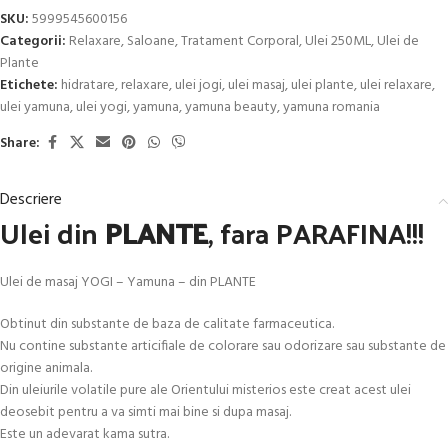
SKU:
5999545600156
Categorii:
Relaxare
,
Saloane
,
Tratament Corporal
,
Ulei 250ML
,
Ulei de
Plante
Etichete:
hidratare
,
relaxare
,
ulei jogi
,
ulei masaj
,
ulei plante
,
ulei relaxare
,
ulei yamuna
,
ulei yogi
,
yamuna
,
yamuna beauty
,
yamuna romania
Share:
Descriere
Ulei din
PLANTE
, fara PARAFINA!!!
Ulei de masaj YOGI – Yamuna – din PLANTE
Obtinut din substante de baza de calitate farmaceutica.
Nu contine substante articifiale de colorare sau odorizare sau substante de
origine animala.
Din uleiurile volatile pure ale Orientului misterios este creat acest ulei
deosebit pentru a va simti mai bine si dupa masaj.
Este un adevarat kama sutra.