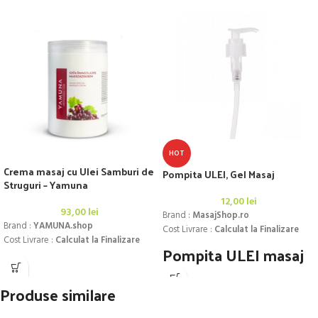
HOT
Crema masaj cu Ulei Samburi de
Pompita ULEI, Gel Masaj
Struguri – Yamuna
12,00
lei
93,00
lei
Brand :
MasajShop.ro
Brand :
YAMUNA.shop
Cost Livrare :
Calculat la Finalizare
Cost Livrare :
Calculat la Finalizare
Pompita ULEI masaj
compatibilă cu
Produse similare
recipientele: