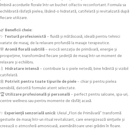
îmbină acordurile florale într-un buchet olfactiv reconfortant. Formula sa
echilibrată răsfață pielea, lăsând-o hidratată, catifelată și revitalizată după
fiecare utilizare.
🌿
Beneficii cheie:
✨
Textură profesionistă
– fluidă și mătăsoasă, ideală pentru tehnici
variate de masaj, de la relaxare profundă la masaje terapeutice.
🌸
Aromă florală subtilă
– evocă senzația de primăvară, energie și
prospețime, transformând fiecare ședință de masaj într-un moment de
relaxare și echilibru.
💧
Hidratare intensă
– contribuie la o piele netedă, bine hrănită și vizibil
catifelată.
🌼
Potrivit pentru toate tipurile de piele
– chiar și pentru pielea
sensibilă, datorită formulei atent selectate.
🏆
Utilizare profesională și personală
– perfect pentru saloane, spa-uri,
centre wellness sau pentru momente de răsfăț acasă.
✨
Experiență senzorială unică:
Uleiul „Flori de Primăvară” transformă
gesturile de masaj într-un ritual revitalizant, care energizează simțurile și
creează o atmosferă armonioasă, asemănătoare unei grădini în floare.