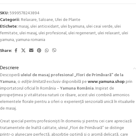
SKU:
5999578243894
Categorii:
Relaxare
,
Saloane
,
Ulei de Plante
Etichete:
masaj
,
ulei antioxidant
,
ulei byamuna
,
ulei ceai verde
,
ulei
fermitate
,
ulei masaj
,
ulei profesional
,
ulei regenerant
,
ulei relaxant
,
ulei
yamuna
,
yamuna romania
Share:
Descriere
Descoperă
uleiul de masaj profesional „Flori de Primăvară” de la
Yamuna
, o
ediție limitată
exclusiv disponibilă pe
www.yamuna.shop
prin
importatorul oficial în România –
Yamuna România
. Inspirat de
prospețimea și vitalitatea naturii ce răsare, acest ulei combină armonios
elementele florale pentru a oferi o experiență senzorială unică în ritualurile
de masaj.
Creat special pentru profesioniști în domeniu și pentru cei care apreciază
tratamentele de înaltă calitate, uleiul „Flori de Primăvară” se distinge
printr-o alunecare perfectă, absorbție optimă și o aromă delicată, care