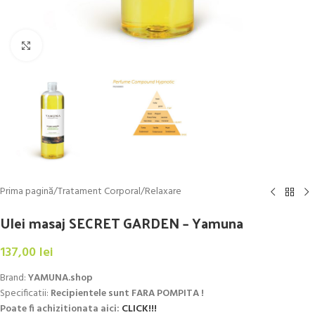
Click to enlarge
Prima pagină
/
Tratament Corporal
/
Relaxare
Ulei masaj SECRET GARDEN – Yamuna
137,00
lei
Brand:
YAMUNA.shop
Specificatii:
Recipientele sunt FARA POMPITA !
Poate fi achizitionata aici:
CLICK!!!