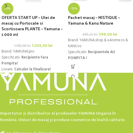
-11%
-12%
OFERTA START UP – Ulei de
Pachet masaj – MISTIQUE –
masaj cu Portocale si
Yamuna & Kanu Nature
Scortisoara PLANTE – Yamuna –
1.000 ml
394,00
lei
445,23
lei
Brand: YAMUNA.shop & eArome.ro &
1.035,00
lei
1.168,98
lei
KANU.ro
Brand: YAMUNA.pro
Specificatii:
Recipientele AU
Specificatii:
Recipiente Fara
POMPITA !
Pompita!
Livrare:
Calculat la Finalizare!
Livrare:
Calculat la Finalizare!
Recipientele NU au pompita!
Poate fi achizitionata aici:
CLICK!!!
Importator și distribuitor al produselor YAMUNA Ungaria în
România. Uleiuri de masaj și produse cosmetice de înaltă calitate.