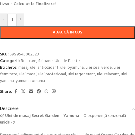
Livrare:
Calculat la Finalizare!
-
+
ADAUGĂ ÎN COȘ
SKU:
5999545002523
Categorii:
Relaxare
,
Saloane
,
Ulei de Plante
Etichete:
masaj
,
ulei antioxidant
,
ulei byamuna
,
ulei ceai verde
,
ulei
fermitate
,
ulei masaj
,
ulei profesional
,
ulei regenerant
,
ulei relaxant
,
ulei
yamuna
,
yamuna romania
Share:
Descriere
🌿
Ulei de masaj Secret Garden – Yamuna
– O experiență senzorială
unică! 🌿