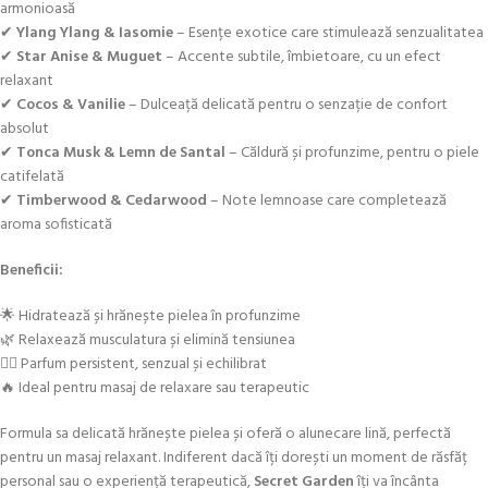
armonioasă
✔
Ylang Ylang & Iasomie
– Esențe exotice care stimulează senzualitatea
✔
Star Anise & Muguet
– Accente subtile, îmbietoare, cu un efect
relaxant
✔
Cocos & Vanilie
– Dulceață delicată pentru o senzație de confort
absolut
✔
Tonca Musk & Lemn de Santal
– Căldură și profunzime, pentru o piele
catifelată
✔
Timberwood & Cedarwood
– Note lemnoase care completează
aroma sofisticată
Beneficii:
🌟 Hidratează și hrănește pielea în profunzime
🌿 Relaxează musculatura și elimină tensiunea
💆‍♀️ Parfum persistent, senzual și echilibrat
🔥 Ideal pentru masaj de relaxare sau terapeutic
Formula sa delicată hrănește pielea și oferă o alunecare lină, perfectă
pentru un masaj relaxant. Indiferent dacă îți dorești un moment de răsfăț
personal sau o experiență terapeutică,
Secret Garden
îți va încânta