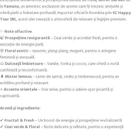
Descoperă rafinamentul și prospețimea uleiului de masaj
Secret Garden
de
la
Yamuna
, un amestec exclusivist de arome care îți trezesc simțurile și
oferă pielii o hidratare profundă. Importat oficial în România prin
SC Happy
Tour SRL
, acest ulei creează o atmosferă de relaxare și îngrijire premium.
✨
Note olfactive
:
🍃
Prospețime revigorantă
– Ceai verde și acorduri fresh, pentru o
senzație de energie pură.
🌸
Floral exotic
– Iasomie, ylang-ylang, muguet, pentru o atingere
feminină și senzuală.
🌰
Dulceață îmbietoare
– Vanilie, tonka și cocos, care oferă o notă
catifelată și reconfortantă.
🌲
Mister lemnos
– Lemn de santal, cedru și timberwood, pentru un
echilibru profund și relaxant.
⭐
Accente orientale
– Star anise, pentru o adiere ușor picantă și
captivantă.
Aromă și ingrediente:
✔
Fructat & Fresh
– Un boost de energie și prospețime revitalizantă
✔
Ceai verde & Floral
– Note delicate și rafinate, pentru o experiență