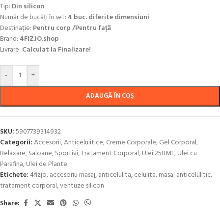
Tip:
Din silicon
Număr de bucăți în set:
4 buc. diferite dimensiuni
Destinație:
Pentru corp /Pentru față
Brand:
4FIZJO.shop
Livrare:
Calculat la Finalizare!
-
+
ADAUGĂ ÎN COȘ
SKU:
5907739314932
Categorii:
Accesorii
,
Anticelulitice
,
Creme Corporale
,
Gel Corporal
,
Relaxare
,
Saloane
,
Sportivi
,
Tratament Corporal
,
Ulei 250ML
,
Ulei cu
Parafina
,
Ulei de Plante
Etichete:
4fizjo
,
accesoriu masaj
,
anticelulita
,
celulita
,
masaj anticelulitic
,
tratament corporal
,
ventuze silicon
Share: