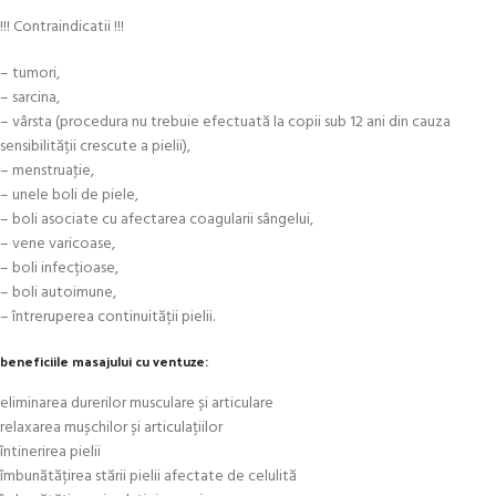
!!! Contraindicatii !!!
– tumori,
– sarcina,
– vârsta (procedura nu trebuie efectuată la copii sub 12 ani din cauza
sensibilității crescute a pielii),
– menstruaţie,
– unele boli de piele,
– boli asociate cu afectarea coagularii sângelui,
– vene varicoase,
– boli infecțioase,
– boli autoimune,
– întreruperea continuității pielii.
beneficiile masajului cu ventuze:
eliminarea durerilor musculare și articulare
relaxarea mușchilor și articulațiilor
întinerirea pielii
îmbunătățirea stării pielii afectate de celulită