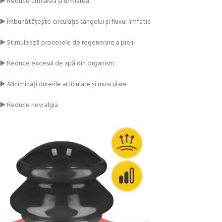
▶️ Reduce umflarea și umflarea
▶️ Îmbunătățește circulația sângelui și fluxul limfatic
▶️ Stimulează procesele de regenerare a pielii
▶️ Reduce excesul de apă din organism
▶️ Minimizați durerile articulare și musculare
▶️ Reduce nevralgia