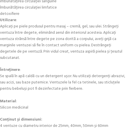
îmbunătățirea circulației sanguine
îmbunătățirea circulației limfatice
detoxifiere
Utilizare
:
Aplicați pe piele produsul pentru masaj – cremă, gel, sau ulei. Strângeți
ventuza între degete, eliminând aerul din interiorul acesteia. Aplicați
ventuza strânsă între degete pe zona dorită a corpului, aveți grijă ca
marginile ventuzei să fie în contact uniform cu pielea. Destrângeți
degetele de pe ventuză. Prin vidul creat, ventuza aspiră pielea și țesutul
subcutanat.
Întreținere
:
Se spală în apă caldă cu un detergent ușor. Nu utilizați detergenți abrazivi,
sau acizi, sau baze puternice. Ventuzele la fel ca tetinele, sau sticluțele
pentru bebeluși pot fi dezinfectate prin fierbere.
Material
:
Silicon medicinal
Conținut și dimensiuni:
4 ventuze cu diametru interior de 25mm, 40mm, 50mm și 60mm