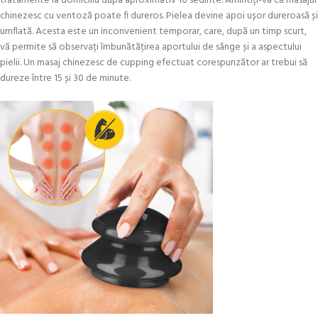
tratamente la domiciliu dupa aproximativ 10 sedinte. Amintiți-vă că masajul
chinezesc cu ventoză poate fi dureros. Pielea devine apoi ușor dureroasă și
umflată. Acesta este un inconvenient temporar, care, după un timp scurt,
vă permite să observați îmbunătățirea aportului de sânge și a aspectului
pielii. Un masaj chinezesc de cupping efectuat corespunzător ar trebui să
dureze între 15 și 30 de minute.