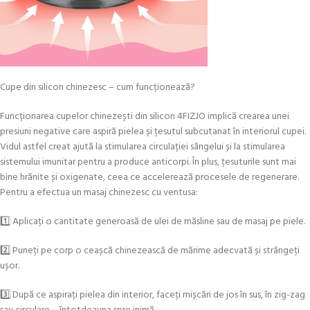
Cupe din silicon chinezesc – cum funcționează?
Funcționarea cupelor chinezești din silicon 4FIZJO implică crearea unei
presiuni negative care aspiră pielea și țesutul subcutanat în interiorul cupei.
Vidul astfel creat ajută la stimularea circulației sângelui și la stimularea
sistemului imunitar pentru a produce anticorpi. În plus, țesuturile sunt mai
bine hrănite și oxigenate, ceea ce accelerează procesele de regenerare.
Pentru a efectua un masaj chinezesc cu ventusa:
1️⃣ Aplicați o cantitate generoasă de ulei de măsline sau de masaj pe piele.
2️⃣ Puneți pe corp o ceașcă chinezească de mărime adecvată și strângeți
ușor.
3️⃣ După ce aspirați pielea din interior, faceți mișcări de jos în sus, în zig-zag