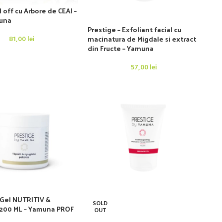
 off cu Arbore de CEAI –
una
Prestige – Exfoliant facial cu
macinatura de Migdale si extract
81,00
lei
din Fructe – Yamuna
57,00
lei
 Gel NUTRITIV &
SOLD
 200 ML – Yamuna PROF
OUT