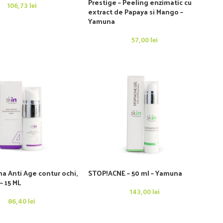
Prestige – Peeling enzimatic cu
106,73
lei
extract de Papaya si Mango –
Yamuna
57,00
lei
ma Anti Age contur ochi,
STOP!ACNE – 50 ml – Yamuna
– 15 ML
143,00
lei
86,40
lei