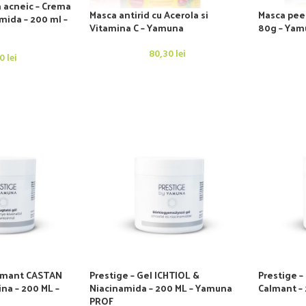
 acneic – Crema
Masca antirid cu Acerola si
Masca peel
mida – 200 ml –
Vitamina C – Yamuna
80g – Yam
80,30
lei
00
lei
almant CASTAN
Prestige – Gel ICHTIOL &
Prestige –
ina – 200 ML –
Niacinamida – 200 ML – Yamuna
Calmant –
PROF