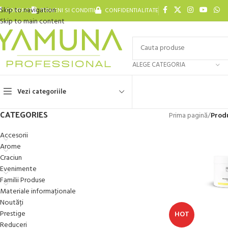
Skip to navigation
CONTACT
TERMENI SI CONDITII
CONFIDENTIALITATE
Skip to main content
ALEGE CATEGORIA
Vezi categoriile
CATEGORIES
Prima pagină
/
Prod
Accesorii
Arome
Craciun
Evenimente
Familii Produse
Materiale informaționale
Noutăți
Prestige
HOT
Reduceri