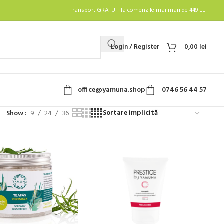
Transport GRATUIT la comenzile mai mari de 449 LEI
Login / Register
0,00
lei
office@yamuna.shop
0746 56 44 57
Show
9
24
36