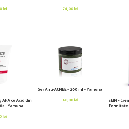
00
lei
74,00
lei
Ser Anti-ACNEE – 200 ml – Yamuna
g AHA cu Acid din
skIN – Cre
60,00
lei
ctic – Yamuna
Fermitate 
00
lei