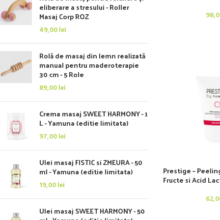
eliberare a stresului - Roller
98,
Masaj Corp ROZ
49,00
lei
Rolă de masaj din lemn realizată
manual pentru maderoterapie
30 cm - 5 Role
89,00
lei
Crema masaj SWEET HARMONY - 1
L - Yamuna (editie limitata)
97,00
lei
Ulei masaj FISTIC si ZMEURA - 50
Prestige – Peelin
ml - Yamuna (editie limitata)
Fructe si Acid La
19,00
lei
62,
Ulei masaj SWEET HARMONY - 50