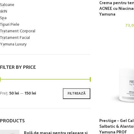
Crema pentru ten
Saloane
ACNEE cu Niacina
skIN
Yamuna
Spa
Tipuri Piele
73,
Tratament Corporal
Tratament Facial
Yamuna Luxury
FILTER BY PRICE
Preț:
50 lei
—
150 lei
FILTREAZĂ
PRODUCTS
Prestige – Gel C
Salbatic & Alanto
Yamuna PROF
Rolă de masaj pentru relaxare și