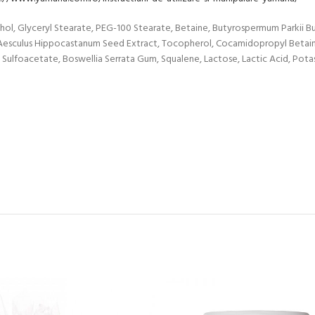
cohol, Glyceryl Stearate, PEG-100 Stearate, Betaine, Butyrospermum Parkii B
in, Aesculus Hippocastanum Seed Extract, Tocopherol, Cocamidopropyl Betain
 Sulfoacetate, Boswellia Serrata Gum, Squalene, Lactose, Lactic Acid, Pota