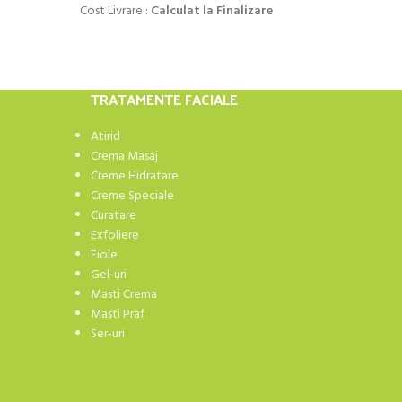
Cost Livrare :
Calculat la Finalizare
TRATAMENTE FACIALE
Atirid
Crema Masaj
Creme Hidratare
Creme Speciale
Curatare
Exfoliere
Fiole
Gel-uri
Masti Crema
Masti Praf
Ser-uri