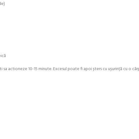
de)
eică
sati sa actioneze 10-15 minute. Excesul poate fi apoi șters cu ușurință cu o c