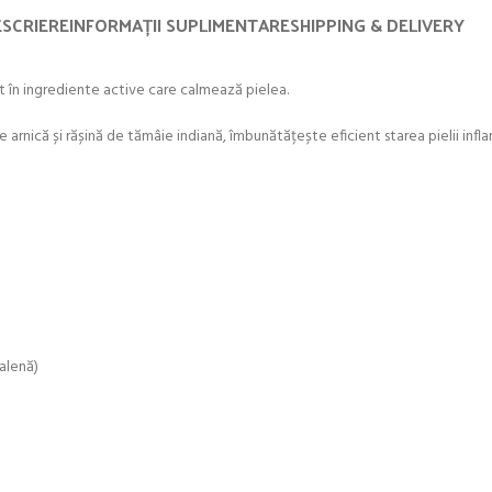
SCRIERE
INFORMAȚII SUPLIMENTARE
SHIPPING & DELIVERY
at în ingrediente active care calmează pielea.
arnică și rășină de tămâie indiană, îmbunătățește eficient starea pielii infla
ualenă)