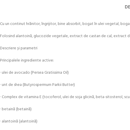
DE
Cu un continut hrănitor, îngrijitor, bine absorbit, bogat în ulei vegetal, bog
Folosind alantoină, glucozide vegetale, extract de castan de cal, extract de 
Descriere și parametri
Principalele ingrediente active:
· ulei de avocado (Persea Gratissima Oil)
· unt de shea (Butyrospermum Parkii Butter)
· Complex de vitamina E (tocoferol, ulei de soja glicină, beta-sitosterol, sc
· betaină (betaină)
· alantoină (alantoină)