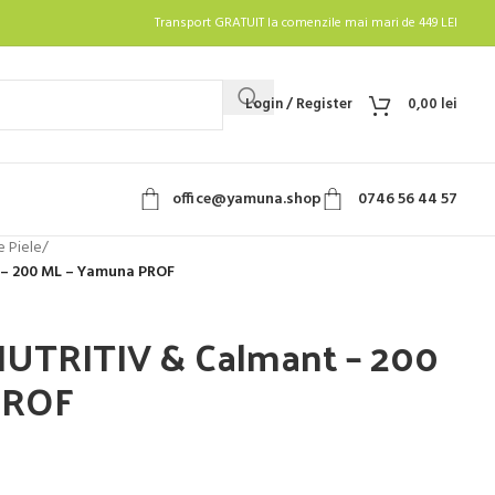
Transport GRATUIT la comenzile mai mari de 449 LEI
Login / Register
0,00
lei
office@yamuna.shop
0746 56 44 57
 Piele
/
 – 200 ML – Yamuna PROF
 NUTRITIV & Calmant – 200
PROF