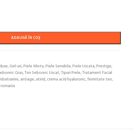
ADAUGĂ ÎN COȘ
oduse
,
Gel-uri
,
Piele Mixta
,
Piele Sensibila
,
Piele Uscata
,
Prestige
,
eboreic Gras
,
Ten Seboreic Uscat
,
Tipuri Piele
,
Tratament Facial
imbatranire
,
antiage
,
atirid
,
crema acid hyaluronic
,
fermitate ten
,
 romania