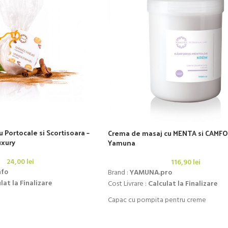
 Portocale si Scortisoara –
Crema de masaj cu MENTA si CAMFO
uxury
Yamuna
24,00
lei
116,90
lei
nfo
Brand :
YAMUNA.pro
lat la Finalizare
Cost Livrare :
Calculat la Finalizare
Capac cu pompita pentru creme