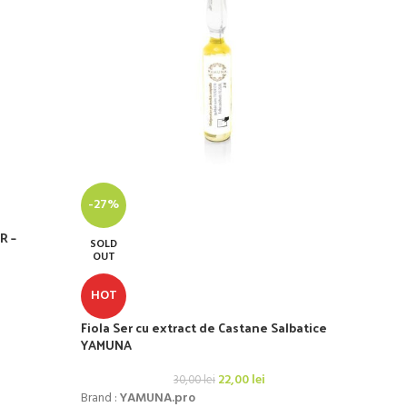
SOL
-27%
OU
R –
SOLD
HO
OUT
Fiol
HOT
Fiola Ser cu extract de Castane Salbatice
Brand
YAMUNA
Cost L
22,00
lei
30,00
lei
Brand :
YAMUNA.pro