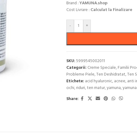
Brand :
YAMUNA.shop
Cost Livrare :
Calculat la Finalizare
-
+
SKU:
5999545002011
Categorii:
Creme Speciale
,
Familii Pr
Probleme Piele
,
Ten Deshidratat
,
Ten S
Etichete:
acid hyaluronic
,
acnee
,
anti 
ochi
,
riduri
,
ten matur
,
yamuna
,
yamuna
Share: