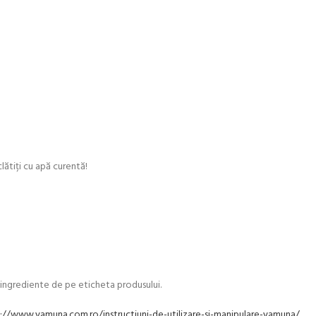
clătiți cu apă curentă!
e ingrediente de pe eticheta produsului.
://www.yamuna.com.ro/instructiuni-de-utilizare-si-manipulare-yamuna/