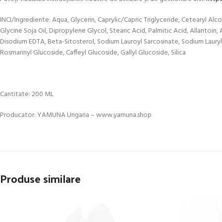
INCI/Ingrediente:
Aqua, Glycerin, Caprylic/Capric Triglyceride, Cetearyl Al
Glycine Soja Oil, Dipropylene Glycol, Stearic Acid, Palmitic Acid, Allanto
Disodium EDTA, Beta-Sitosterol, Sodium Lauroyl Sarcosinate, Sodium Lauryl
Rosmarinyl Glucoside, Caffeyl Glucoside, Gallyl Glucoside, Silica
Cantitate: 200 ML
Producator: YAMUNA Ungaria – www.yamuna.shop
Produse similare