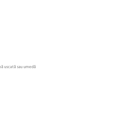
ârpă uscată sau umedă