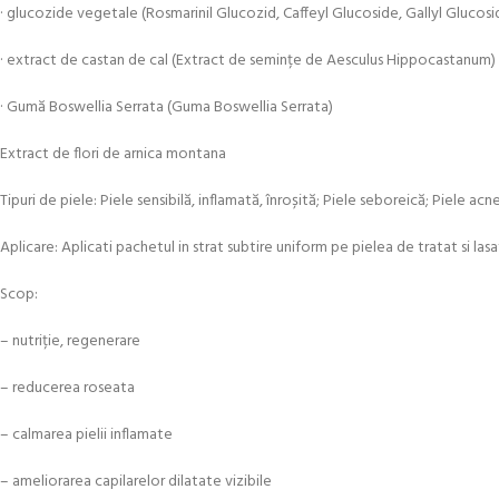
· glucozide vegetale (Rosmarinil Glucozid, Caffeyl Glucoside, Gallyl Glucosi
· extract de castan de cal (Extract de semințe de Aesculus Hippocastanum)
· Gumă Boswellia Serrata (Guma Boswellia Serrata)
Extract de flori de arnica montana
Tipuri de piele: Piele sensibilă, inflamată, înroșită; Piele seboreică; Piele acn
Aplicare: Aplicati pachetul in strat subtire uniform pe pielea de tratat si la
Scop:
– nutriție, regenerare
– reducerea roseata
– calmarea pielii inflamate
– ameliorarea capilarelor dilatate vizibile