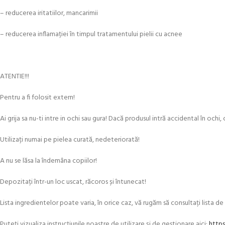
– reducerea iritatiilor, mancarimii
– reducerea inflamației în timpul tratamentului pielii cu acnee
ATENTIE!!!
Pentru a fi folosit extern!
Ai grija sa nu-ti intre in ochi sau gura! Dacă produsul intră accidental în ochi, 
Utilizați numai pe pielea curată, nedeteriorată!
A nu se lăsa la îndemâna copiilor!
Depozitați într-un loc uscat, răcoros și întunecat!
Lista ingredientelor poate varia, în orice caz, vă rugăm să consultați lista d
Puteți vizualiza instrucțiunile noastre de utilizare și de gestionare aici:
https