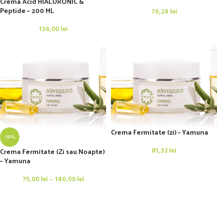
Crema Acid HIALURONIC &
Peptide – 200 ML
76,24
lei
136,00
lei
Crema Fermitate (zi) – Yamuna
-10%
Crema Fermitate (Zi sau Noapte)
81,32
lei
– Yamuna
75,00
lei
–
140,00
lei