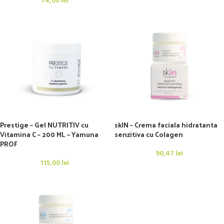
74,00
lei
Prestige – Gel NUTRITIV cu
skIN – Crema faciala hidratanta
Vitamina C – 200 ML – Yamuna
senzitiva cu Colagen
PROF
90,47
lei
115,00
lei