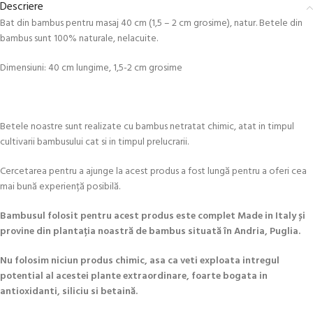
Descriere
Bat din bambus pentru masaj 40 cm (1,5 – 2 cm grosime), natur. Betele din
bambus sunt 100% naturale, nelacuite.
Dimensiuni: 40 cm lungime, 1,5-2 cm grosime
Betele noastre sunt realizate cu bambus netratat chimic, atat in timpul
cultivarii bambusului cat si in timpul prelucrarii.
Cercetarea pentru a ajunge la acest produs a fost lungă pentru a oferi cea
mai bună experiență posibilă.
Bambusul folosit pentru acest produs este complet Made in Italy și
provine din plantația noastră de bambus situată în Andria, Puglia.
Nu folosim niciun produs chimic, asa ca veti exploata intregul
potential al acestei plante extraordinare, foarte bogata in
antioxidanti, siliciu si betaină.