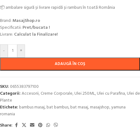
📦 ambalare sigură și livrare rapidă și ramburs în toată România
Brand:
MasajShop.ro
Specificatii:
Pret/bucata !
Livrare:
Calculat la Finalizare!
-
+
ADAUGĂ ÎN COȘ
SKU:
0655383797100
Categorii:
Accesorii
,
Creme Corporale
,
Ulei 250ML
,
Ulei cu Parafina
,
Ulei de
Plante
Etichete:
bambus masaj
,
bat bambus
,
bat masaj
,
masajshop
,
yamuna
romania
Share: