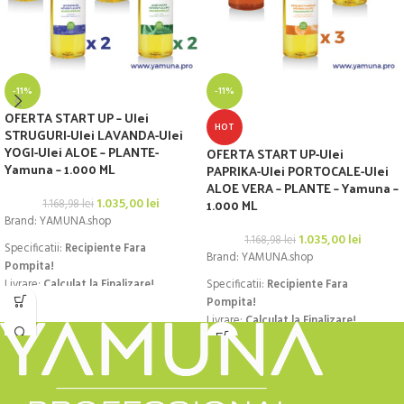
-11%
-11%
OFERTA START UP – Ulei
HOT
STRUGURI-Ulei LAVANDA-Ulei
YOGI-Ulei ALOE – PLANTE-
OFERTA START UP-Ulei
Yamuna – 1.000 ML
PAPRIKA-Ulei PORTOCALE-Ulei
ALOE VERA – PLANTE – Yamuna –
1.035,00
lei
1.000 ML
1.168,98
lei
Brand: YAMUNA.shop
1.035,00
lei
1.168,98
lei
Specificatii:
Recipiente Fara
Brand: YAMUNA.shop
Pompita!
Livrare:
Calculat la Finalizare!
Specificatii:
Recipiente Fara
Pompita!
Recipientele NU au pompita!
Livrare:
Calculat la Finalizare!
Poate fi achizitionata aici:
CLICK!!!
Recipientele NU au pompita!
Poate fi achizitionata aici:
CLICK!!!