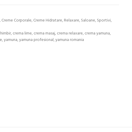
,
Creme Corporale
,
Creme Hidratare
,
Relaxare
,
Saloane
,
Sportivi
,
himbir
,
crema lime
,
crema masaj
,
crema relaxare
,
crema yamuna
,
re
,
yamuna
,
yamuna profesional
,
yamuna romania