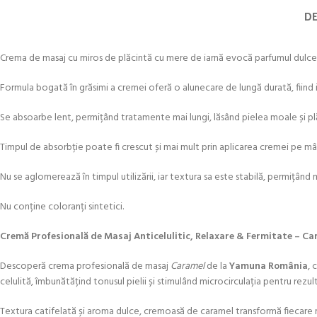
DE
Crema de masaj cu miros de plăcintă cu mere de iarnă evocă parfumul dulce-pic
Formula bogată în grăsimi a cremei oferă o alunecare de lungă durată, fiind 
Se absoarbe lent, permițând tratamente mai lungi, lăsând pielea moale și pl
Timpul de absorbție poate fi crescut și mai mult prin aplicarea cremei pe mâi
Nu se aglomerează în timpul utilizării, iar textura sa este stabilă, permițând 
Nu conține coloranți sintetici.
Cremă Profesională de Masaj Anticelulitic, Relaxare & Fermitate – 
Descoperă crema profesională de masaj
Caramel
de la
Yamuna România
, 
celulită, îmbunătățind tonusul pielii și stimulând microcirculația pentru rezult
Textura catifelată și aroma dulce, cremoasă de caramel transformă fiecare 