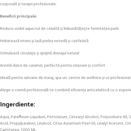
corporală și terapii profesionale.
Beneficii principale:
Reduce vizibil aspectul de celulită și îmbunătățește fermitatea pielii
Hidratează intens și lasă pielea netedă și catifelată
Stimulează circulația și sprijină drenajul natural
Aromă dulce de caramel, perfectă pentru relaxare și confort
Ideală pentru saloane de masaj, spa-uri, centre de wellness și uz profesional
Alege o cremă profesională ce combină eficiența anticelulitică cu o experi
Ingerdiente:
Aqua, Paraffinum Liquidum, Petrolatum, Cetearyl Alcohol, Polysorbate 60, 
Acid, Propylparaben, Linalool, Citrus Aurantium Peel Oil, Linalyl Acetate, C
Cantitatea: 1.000 ML