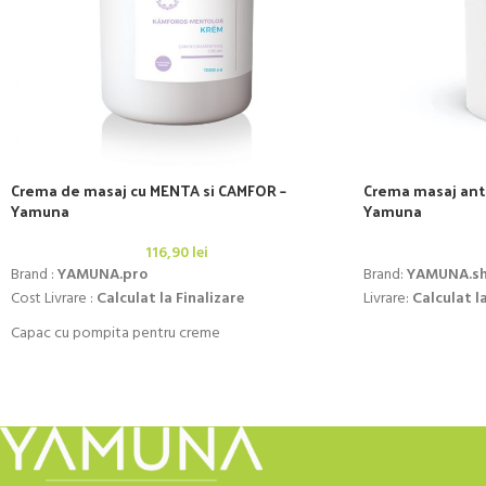
Crema de masaj cu MENTA si CAMFOR –
Crema masaj anti
Yamuna
Yamuna
116,90
lei
Brand :
YAMUNA.pro
Brand:
YAMUNA.s
Cost Livrare :
Calculat la Finalizare
Livrare:
Calculat la
Capac cu pompita pentru creme