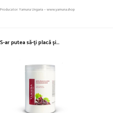
Producator: Yamuna Ungaria – www.yamuna.shop
S-ar putea să-ți placă și…