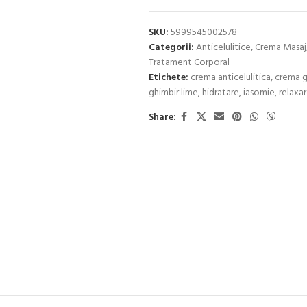
SKU:
5999545002578
Categorii:
Anticelulitice
,
Crema Masaj
Tratament Corporal
Etichete:
crema anticelulitica
,
crema g
ghimbir lime
,
hidratare
,
iasomie
,
relaxa
Share: