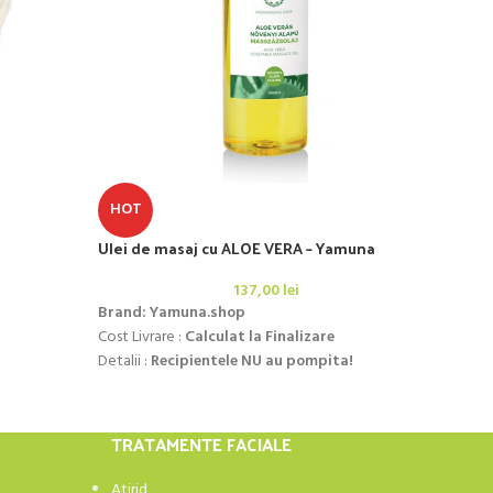
HOT
HO
Ulei de masaj cu ALOE VERA – Yamuna
Ulei
137,00
lei
Brand: Yamuna.shop
Brand
Cost Livrare :
Calculat la Finalizare
Specif
Detalii :
Recipientele NU au pompita!
Livrar
Poate fi achizitionata aici:
CLICK!!!
Reci
Poate
TRATAMENTE FACIALE
Atirid