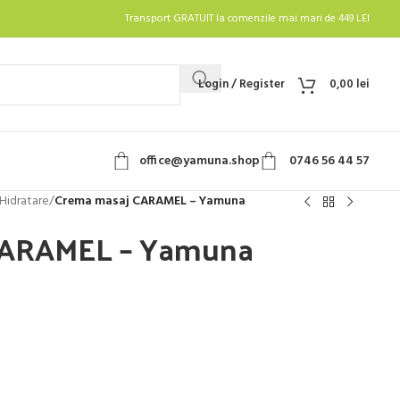
Transport GRATUIT la comenzile mai mari de 449 LEI
Login / Register
0,00
lei
office@yamuna.shop
0746 56 44 57
Hidratare
/
Crema masaj CARAMEL – Yamuna
CARAMEL – Yamuna