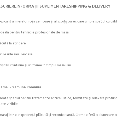
SCRIERE
INFORMAȚII SUPLIMENTARE
SHIPPING & DELIVERY
ant al merelor roșii zemoase și al scorțișoarei, care umple spațiul cu căldur
ideală pentru tehnicile profesionale de masaj.
ăcută la atingere.
nile ude sau uleioase.
mișcări continue și uniforme în timpul masajului.
Caramel – Yamuna România
creată special pentru tratamente anticelulitice, fermitate și relaxare profu
ate vizibile.
masaj într-o experiență plăcută și reconfortantă. Crema oferă o alunecare 