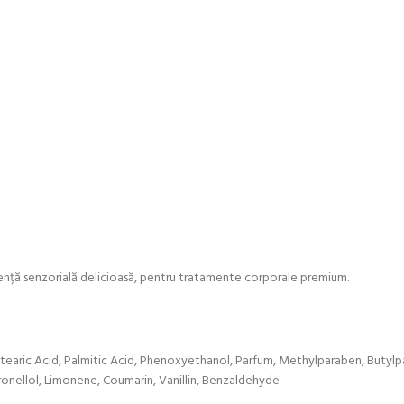
ență senzorială delicioasă, pentru tratamente corporale premium.
Stearic Acid, Palmitic Acid, Phenoxyethanol, Parfum, Methylparaben, Butylp
itronellol, Limonene, Coumarin, Vanillin, Benzaldehyde