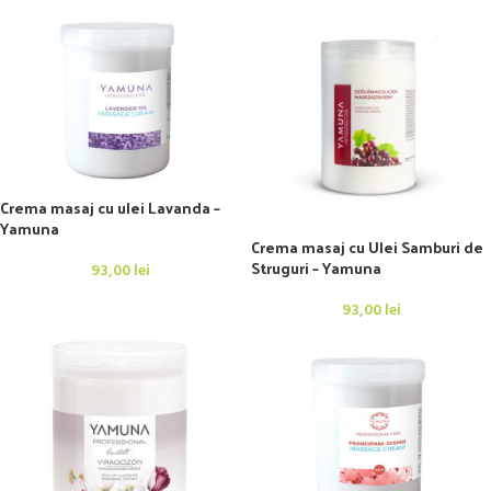
Crema masaj cu ulei Lavanda –
Yamuna
Crema masaj cu Ulei Samburi de
Struguri – Yamuna
93,00
lei
93,00
lei