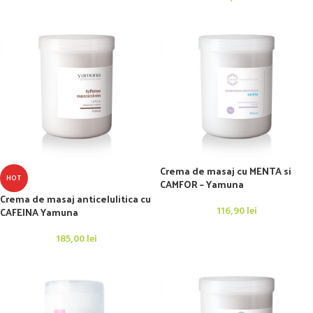
Crema de masaj cu MENTA si
HOT
CAMFOR – Yamuna
Crema de masaj anticelulitica cu
CAFEINA Yamuna
116,90
lei
185,00
lei