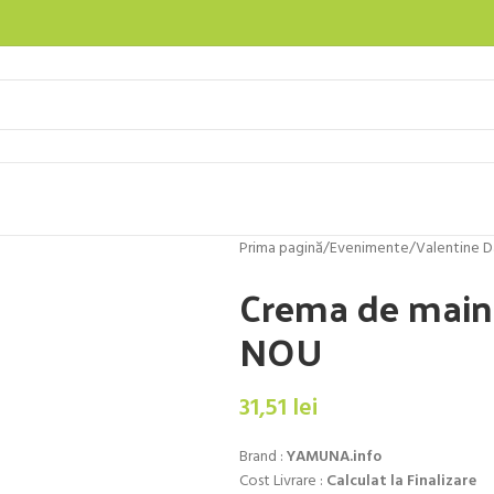
Prima pagină
/
Evenimente
/
Valentine D
Crema de maini
NOU
31,51
lei
Brand :
YAMUNA.info
Cost Livrare :
Calculat la Finalizare