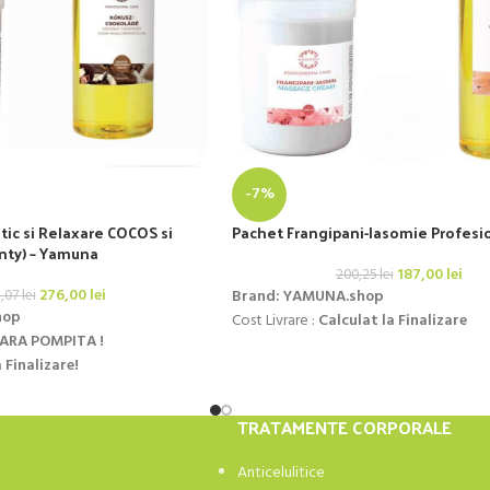
-7%
tic si Relaxare COCOS si
Pachet Frangipani-Iasomie Profesi
ty) – Yamuna
187,00
lei
200,25
lei
276,00
lei
Brand: YAMUNA.shop
2,07
lei
hop
Cost Livrare :
Calculat la Finalizare
FARA POMPITA !
 Finalizare!
LEI ! Click aici!
TRATAMENTE CORPORALE
Anticelulitice