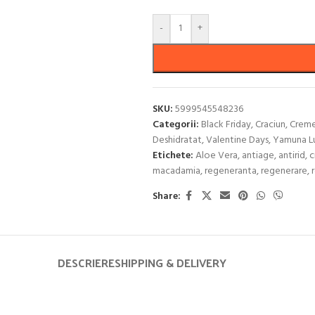
-
+
SKU:
5999545548236
Categorii:
Black Friday
,
Craciun
,
Creme
Deshidratat
,
Valentine Days
,
Yamuna L
Etichete:
Aloe Vera
,
antiage
,
antirid
,
c
macadamia
,
regeneranta
,
regenerare
,
Share:
DESCRIERE
SHIPPING & DELIVERY