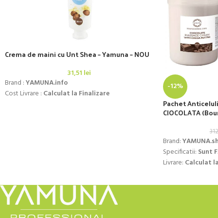
Crema de maini cu Unt Shea – Yamuna – NOU
31,51
lei
Brand :
YAMUNA.info
-12%
Cost Livrare :
Calculat la Finalizare
Pachet Anticeluli
CIOCOLATA (Boun
31
Brand:
YAMUNA.s
Specificatii:
Sunt 
Livrare:
Calculat la
Cumpara POMPITA U