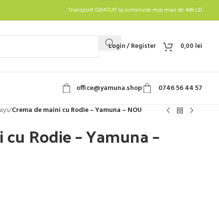
Transport GRATUIT la comenzile mai mari de 449 LEI
Login / Register
0,00
lei
office@yamuna.shop
0746 56 44 57
ays
/
Crema de maini cu Rodie – Yamuna – NOU
 cu Rodie – Yamuna –