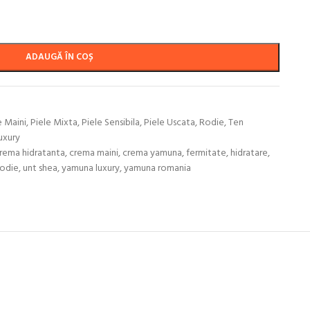
ADAUGĂ ÎN COȘ
 Maini
,
Piele Mixta
,
Piele Sensibila
,
Piele Uscata
,
Rodie
,
Ten
uxury
rema hidratanta
,
crema maini
,
crema yamuna
,
fermitate
,
hidratare
,
rodie
,
unt shea
,
yamuna luxury
,
yamuna romania