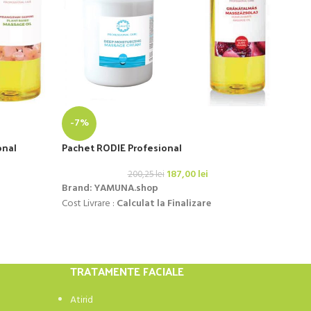
HO
Sapu
-7%
Yam
onal
Pachet RODIE Profesional
Brand
187,00
lei
200,25
lei
Cost L
Brand: YAMUNA.shop
Cost Livrare :
Calculat la Finalizare
TRATAMENTE FACIALE
Atirid