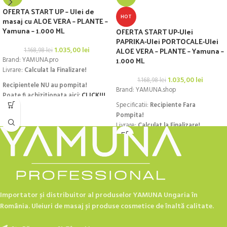
OFERTA START UP – Ulei de
HOT
masaj cu ALOE VERA – PLANTE –
Yamuna – 1.000 ML
OFERTA START UP-Ulei
PAPRIKA-Ulei PORTOCALE-Ulei
1.035,00
lei
ALOE VERA – PLANTE – Yamuna –
1.168,98
lei
1.000 ML
Brand: YAMUNA.pro
Livrare:
Calculat la Finalizare!
1.035,00
lei
1.168,98
lei
Recipientele NU au pompita!
Brand: YAMUNA.shop
Poate fi achizitionata aici:
CLICK!!!
Specificatii:
Recipiente Fara
Pompita!
Livrare:
Calculat la Finalizare!
Recipientele NU au pompita!
Poate fi achizitionata aici:
CLICK!!!
Importator și distribuitor al produselor YAMUNA Ungaria în
România. Uleiuri de masaj și produse cosmetice de înaltă calitate.