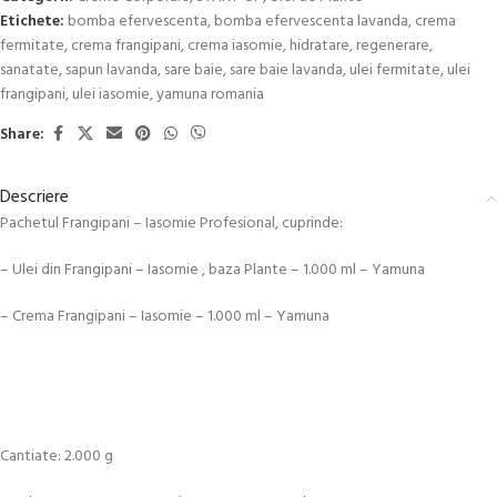
Etichete:
bomba efervescenta
,
bomba efervescenta lavanda
,
crema
fermitate
,
crema frangipani
,
crema iasomie
,
hidratare
,
regenerare
,
sanatate
,
sapun lavanda
,
sare baie
,
sare baie lavanda
,
ulei fermitate
,
ulei
frangipani
,
ulei iasomie
,
yamuna romania
Share:
Descriere
Pachetul Frangipani – Iasomie Profesional, cuprinde:
– Ulei din Frangipani – Iasomie , baza Plante – 1.000 ml – Yamuna
– Crema Frangipani – Iasomie – 1.000 ml – Yamuna
Cantiate: 2.000 g