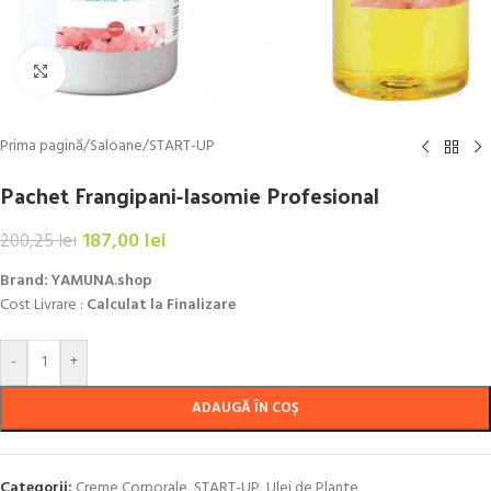
Click to enlarge
Prima pagină
/
Saloane
/
START-UP
Pachet Frangipani-Iasomie Profesional
187,00
lei
200,25
lei
Brand: YAMUNA.shop
Cost Livrare :
Calculat la Finalizare
-
+
ADAUGĂ ÎN COȘ
Categorii:
Creme Corporale
,
START-UP
,
Ulei de Plante