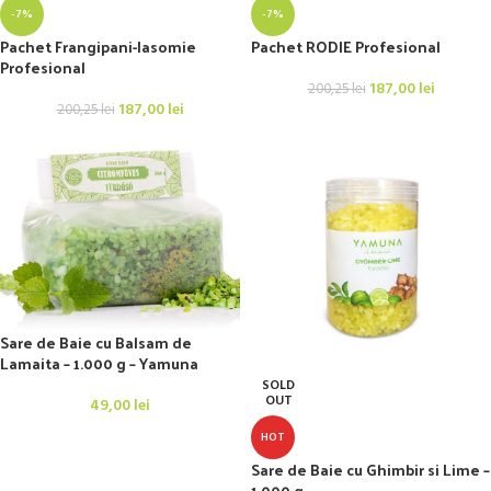
-7%
-7%
Pachet Frangipani-Iasomie
Pachet RODIE Profesional
Profesional
187,00
lei
200,25
lei
187,00
lei
200,25
lei
Sare de Baie cu Balsam de
Lamaita – 1.000 g – Yamuna
SOLD
OUT
49,00
lei
HOT
Sare de Baie cu Ghimbir si Lime –
1.000 g