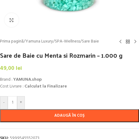
Click to enlarge
Prima pagină
/
Yamuna Luxury
/
SPA-Wellness
/
Sare Baie
Sare de Baie cu Menta si Rozmarin – 1.000 g
49,00
lei
Brand :
YAMUNA.shop
Cost Livrare :
Calculat la Finalizare
-
+
ADAUGĂ ÎN COȘ
SKU:
5999545552073