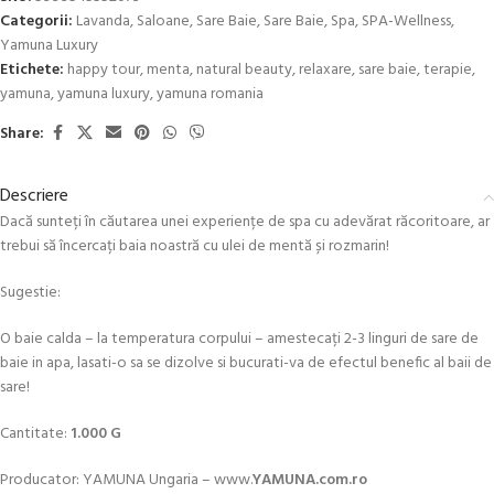
Categorii:
Lavanda
,
Saloane
,
Sare Baie
,
Sare Baie
,
Spa
,
SPA-Wellness
,
Yamuna Luxury
Etichete:
happy tour
,
menta
,
natural beauty
,
relaxare
,
sare baie
,
terapie
,
yamuna
,
yamuna luxury
,
yamuna romania
Share:
Descriere
Dacă sunteți în căutarea unei experiențe de spa cu adevărat răcoritoare, ar
trebui să încercați baia noastră cu ulei de mentă și rozmarin!
Sugestie:
O baie calda – la temperatura corpului – amestecați 2-3 linguri de sare de
baie in apa, lasati-o sa se dizolve si bucurati-va de efectul benefic al baii de
sare!
Cantitate:
1.000 G
Producator: YAMUNA Ungaria – www.
YAMUNA.com.ro